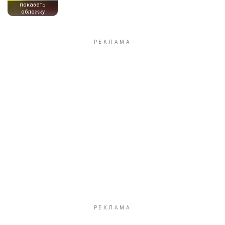
показать
обложку