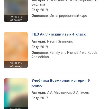
Авторы:
И. Я. Щупак, И. А. Пискарева, Е.В.
Бурлака
Год:
2019
Описание:
Интегрированный курс
показать
обложку
ГДЗ Английский язык 4 класс
Авторы:
Naomi Simmons
Год:
2019
Описание:
Family and Friends 4 workbook
2nd edition
показать
обложку
Учебники Всемирная история 9
класс
Авторы:
А.А. Мартынюк, О. А. Гисем
Год:
2017