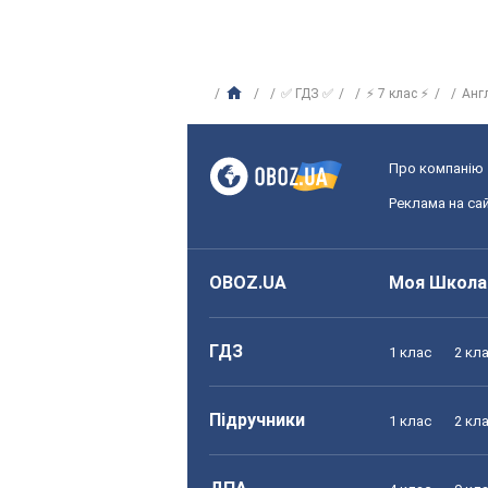
✅ ГДЗ ✅
⚡ 7 клас ⚡
Анг
Про компанію
Реклама на сай
OBOZ.UA
Моя Школа
ГДЗ
1 клас
2 кл
Підручники
1 клас
2 кл