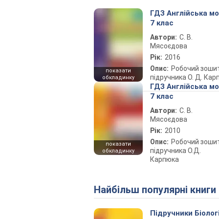
ГДЗ Англійська м
7 клас
Автори:
С. В.
Мясоєдова
Рік:
2016
Опис:
Робочий зоши
показати
підручника О. Д. Кар
обкладинку
ГДЗ Англійська м
7 клас
Автори:
С. В.
Мясоєдова
Рік:
2010
Опис:
Робочий зоши
показати
підручника О.Д.
обкладинку
Карпюка
Найбільш популярні книги
Підручники Біолог