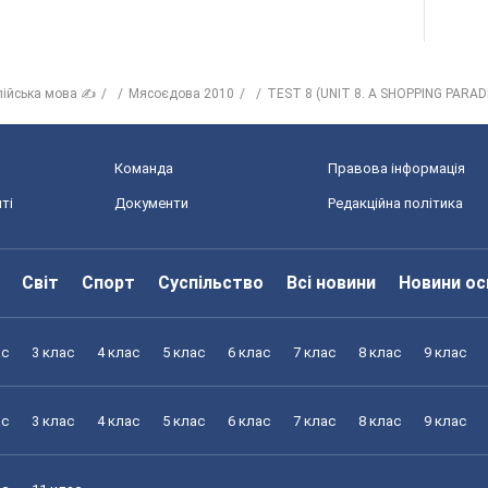
лійська мова ✍
Мясоєдова 2010
TEST 8 (UNIT 8. A SHOPPING PARAD
Команда
Правова інформація
ті
Документи
Редакційна політика
Світ
Спорт
Суспільство
Всі новини
Новини ос
ас
3 клас
4 клас
5 клас
6 клас
7 клас
8 клас
9 клас
ас
3 клас
4 клас
5 клас
6 клас
7 клас
8 клас
9 клас