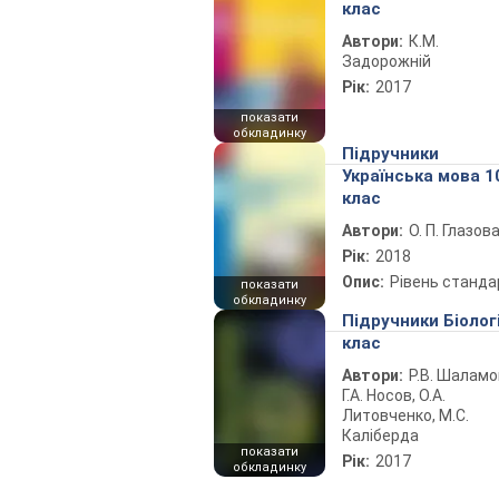
клас
Автори:
К.М.
Задорожній
Рік:
2017
показати
обкладинку
Підручники
Українська мова 1
клас
Автори:
О. П. Глазов
Рік:
2018
Опис:
Рівень станда
показати
обкладинку
Підручники Біолог
клас
Автори:
Р.В. Шаламо
Г.А. Носов, О.А.
Литовченко, М.С.
Каліберда
показати
Рік:
2017
обкладинку