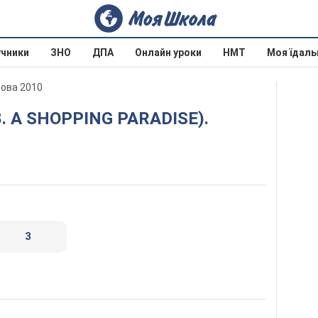
учники
ЗНО
ДПА
Онлайн уроки
НМТ
Моя їдаль
дова 2010
3