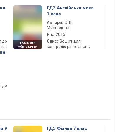
ова
ГДЗ Англійська мова
7 клас
Автори:
С. В.
Мясоєдова
Рік:
2015
т до
Опис:
Зошит для
показати
п'юк
контролю рівня знань
обкладинку
ова
т до
ія 9
ГДЗ Фізика 7 клас