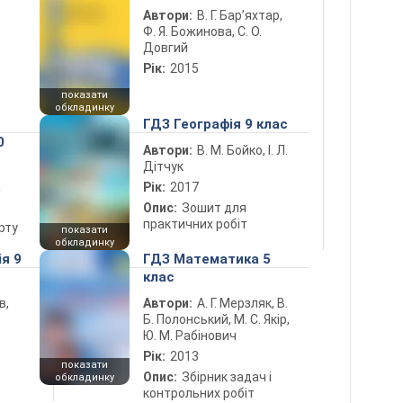
Автори:
В. Г. Бар’яхтар,
Ф. Я. Божинова, С. О.
Довгий
Рік:
2015
показати
обкладинку
ГДЗ Географія 9 клас
0
Автори:
В. М. Бойко, І. Л.
Дітчук
а
Рік:
2017
Опис:
Зошит для
практичних робіт
рту
показати
обкладинку
ія 9
ГДЗ Математика 5
клас
в,
Автори:
А. Г. Мерзляк, В.
Б. Полонський, М. С. Якір,
Ю. М. Рабінович
Рік:
2013
показати
Опис:
Збірник задач і
обкладинку
контрольних робіт