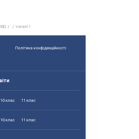
ISE)
Variant 1
Політика конфіденційності
віти
10 клас
11 клас
10 клас
11 клас