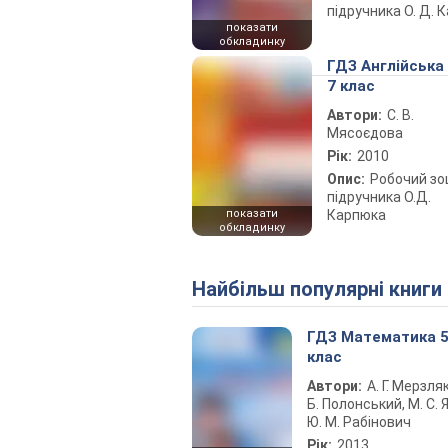
підручника О. Д. 
показати
обкладинку
ГДЗ Англійська
7 клас
Автори:
С. В.
Мясоєдова
Рік:
2010
Опис:
Робочий зо
підручника О.Д.
показати
Карпюка
обкладинку
Найбільш популярні книги
ГДЗ Математика 
клас
Автори:
А. Г. Мерзляк
Б. Полонський, М. С. Я
Ю. М. Рабінович
Рік:
2013