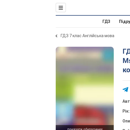
ГДЗ
Підр
ГДЗ 7 клас Англійська мова
ГД
Мя
ко
Ав
Рік
Оп
показати обкладинку