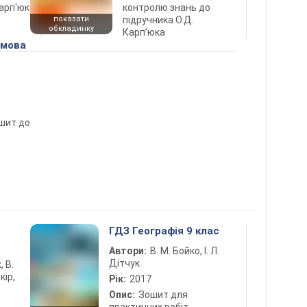
Карп'юк
контролю знань до
показати
підручника О.Д.
обкладинку
Карп’юка
 мова
шит до
5
ГДЗ Географія 9 клас
Автори:
В. М. Бойко, І. Л.
Дітчук
, В.
кір,
Рік:
2017
Опис:
Зошит для
практичних робіт