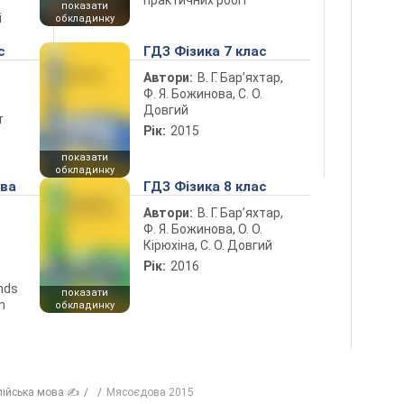
показати
і
обкладинку
с
ГДЗ Фізика 7 клас
Автори:
В. Г. Бар’яхтар,
Ф. Я. Божинова, С. О.
Довгий
т
Рік:
2015
показати
обкладинку
ова
ГДЗ Фізика 8 клас
Автори:
В. Г. Бар’яхтар,
Ф. Я. Божинова, О. О.
Кірюхіна, С. О. Довгий
Рік:
2016
ends
показати
n
обкладинку
лійська мова ✍
Мясоєдова 2015