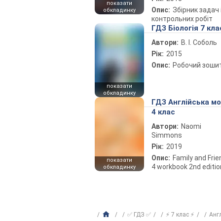
показати
Опис:
Збірник задач 
обкладинку
контрольних робіт
ГДЗ Біологія 7 кла
Автори:
В. І. Соболь
Рік:
2015
Опис:
Робочий зоши
показати
обкладинку
ГДЗ Англійська м
4 клас
Автори:
Naomi
Simmons
Рік:
2019
Опис:
Family and Fri
показати
4 workbook 2nd editio
обкладинку
✅ ГДЗ ✅
⚡ 7 клас ⚡
Анг