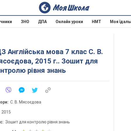
учники
ЗНО
ДПА
Онлайн уроки
НМТ
Моя їдаль
З Англійська мова 7 клас С. В.
соєдова, 2015 г.. Зошит для
нтролю рівня знань
тори:
С. В. Мясоєдова
:
2015
ис:
Зошит для контролю рівня знань