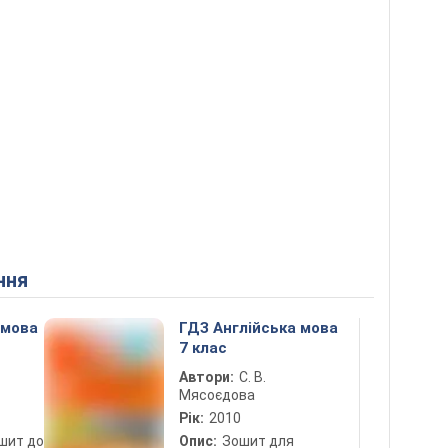
ння
 мова
ГДЗ Англійська мова
7 клас
Автори:
С. В.
Мясоєдова
Рік:
2010
шит до
Опис:
Зошит для