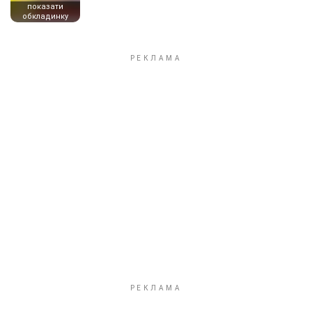
показати
обкладинку