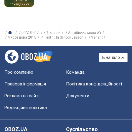
показати
обкладинку
✅ ГДЗ ✅
⚡ 7 клас ⚡
Англійська мова ✍
Мясоєдова 2015
Test 1. In School Lesson
Variant 1
В начало
Про компанію
Команда
Правова інформація
Політика конфіденційності
Реклама на сайті
Документи
Редакційна політика
OBOZ.UA
Суспільство