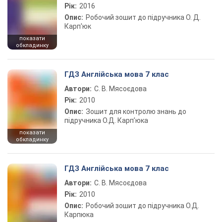
Рік:
2016
Опис:
Робочий зошит до підручника О. Д.
Карп'юк
показати
обкладинку
ГДЗ Англійська мова 7 клас
Автори:
С. В. Мясоєдова
Рік:
2010
Опис:
Зошит для контролю знань до
підручника О.Д. Карп’юка
показати
обкладинку
ГДЗ Англійська мова 7 клас
Автори:
С. В. Мясоєдова
Рік:
2010
Опис:
Робочий зошит до підручника О.Д.
Карпюка