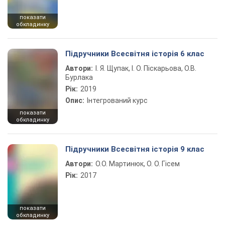
показати
обкладинку
Підручники Всесвітня історія 6 клас
Автори:
І. Я. Щупак, І. О. Піскарьова, О.В.
Бурлака
Рік:
2019
Опис:
Інтегрований курс
показати
обкладинку
Підручники Всесвітня історія 9 клас
Автори:
О.О. Мартинюк, О. О. Гісем
Рік:
2017
показати
обкладинку