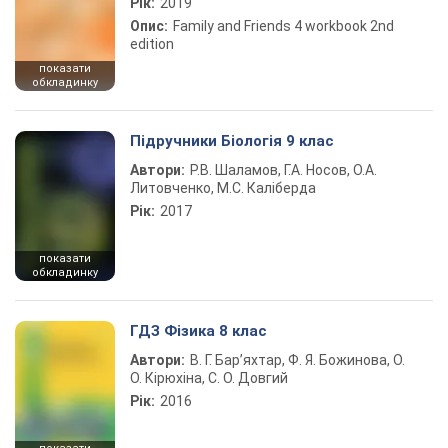
Рік:
2019
Опис:
Family and Friends 4 workbook 2nd
edition
показати
обкладинку
Підручники Біологія 9 клас
Автори:
Р.В. Шаламов, Г.А. Носов, О.А.
Литовченко, М.С. Каліберда
Рік:
2017
показати
обкладинку
ГДЗ Фізика 8 клас
Автори:
В. Г. Бар’яхтар, Ф. Я. Божинова, О.
О. Кірюхіна, С. О. Довгий
Рік:
2016