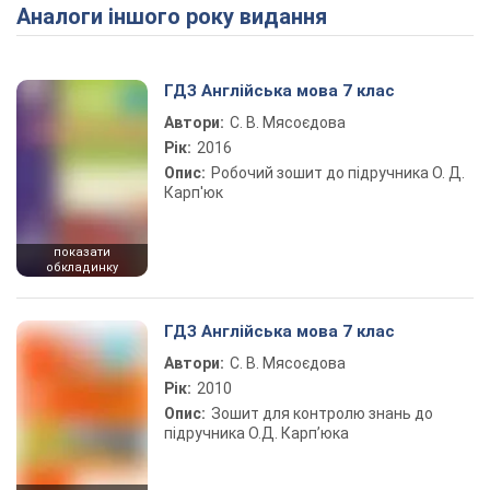
Аналоги іншого року видання
Play Video
ГДЗ Англійська мова 7 клас
Автори:
С. В. Мясоєдова
Рік:
2016
Опис:
Робочий зошит до підручника О. Д.
Карп'юк
показати
обкладинку
ГДЗ Англійська мова 7 клас
Автори:
С. В. Мясоєдова
Рік:
2010
Опис:
Зошит для контролю знань до
підручника О.Д. Карп’юка