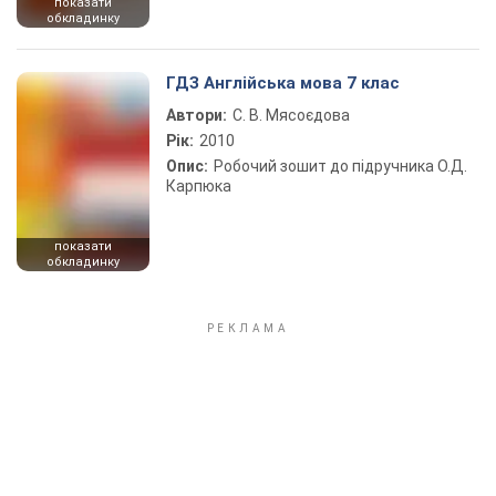
показати
обкладинку
ГДЗ Англійська мова 7 клас
Автори:
С. В. Мясоєдова
Рік:
2010
Опис:
Робочий зошит до підручника О.Д.
Карпюка
показати
обкладинку