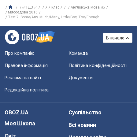
✅ ГДЗ ✅
⚡ 7 клас ⚡
Англійська мова ✍
Мясоєдова 2015
Test 7. Some/Any, Much/Many, Little/Few, Too/Enough
В начало
Про компанію
Команда
Правова інформація
Політика конфіденційності
Реклама на сайті
Документи
Редакційна політика
OBOZ.UA
Суспільство
Моя Школа
Всі новини
Світ