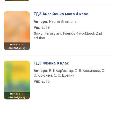
ГДЗ Англійська мова 4 клас
Автори:
Naomi Simmons
Рік:
2019
Опис:
Family and Friends 4 workbook 2nd
edition
показати
обкладинку
ГДЗ Фізика 8 клас
Автори:
В. Г. Бар’яхтар, Ф. Я. Божинова, О.
О. Кірюхіна, С. О. Довгий
Рік:
2016
показати
обкладинку