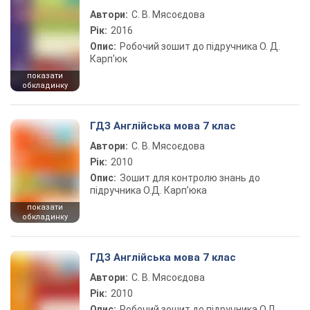
Автори:
С. В. Мясоєдова
Рік:
2016
Опис:
Робочий зошит до підручника О. Д.
Карп'юк
показати
обкладинку
ГДЗ Англійська мова 7 клас
Автори:
С. В. Мясоєдова
Рік:
2010
Опис:
Зошит для контролю знань до
підручника О.Д. Карп’юка
показати
обкладинку
ГДЗ Англійська мова 7 клас
Автори:
С. В. Мясоєдова
Рік:
2010
Опис:
Робочий зошит до підручника О.Д.