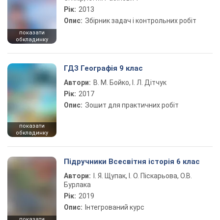
Рік:
2013
Опис:
Збірник задач і контрольних робіт
показати
обкладинку
ГДЗ Географія 9 клас
Автори:
В. М. Бойко, І. Л. Дітчук
Рік:
2017
Опис:
Зошит для практичних робіт
показати
обкладинку
Підручники Всесвітня історія 6 клас
Автори:
І. Я. Щупак, І. О. Піскарьова, О.В.
Бурлака
Рік:
2019
Опис:
Інтегрований курс
показати