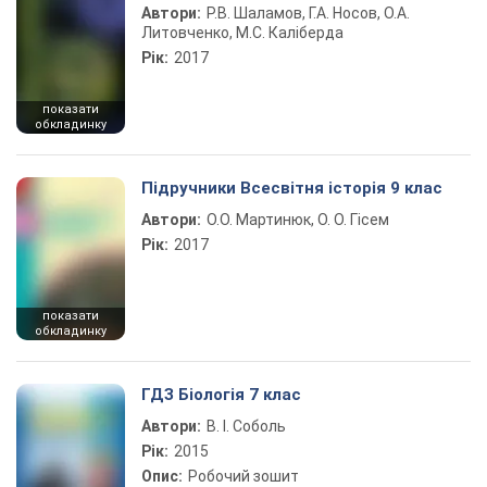
Автори:
Р.В. Шаламов, Г.А. Носов, О.А.
Литовченко, М.С. Каліберда
Рік:
2017
показати
обкладинку
Підручники Всесвітня історія 9 клас
Автори:
О.О. Мартинюк, О. О. Гісем
Рік:
2017
показати
обкладинку
ГДЗ Біологія 7 клас
Автори:
В. І. Соболь
Рік:
2015
Опис:
Робочий зошит