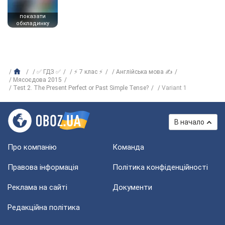
показати
обкладинку
✅ ГДЗ ✅
⚡ 7 клас ⚡
Англійська мова ✍
Мясоєдова 2015
Test 2. The Present Perfect or Past Simple Tense?
Variant 1
В начало
Про компанію
Команда
Правова інформація
Політика конфіденційності
Реклама на сайті
Документи
Редакційна політика