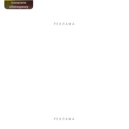
показати
обкладинку