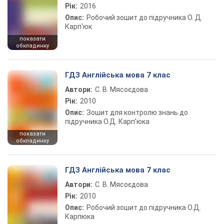
Рік:
2016
Опис:
Робочий зошит до підручника О. Д.
Карп'юк
показати
обкладинку
ГДЗ Англійська мова 7 клас
Автори:
С. В. Мясоєдова
Рік:
2010
Опис:
Зошит для контролю знань до
підручника О.Д. Карп’юка
показати
обкладинку
ГДЗ Англійська мова 7 клас
Автори:
С. В. Мясоєдова
Рік:
2010
Опис:
Робочий зошит до підручника О.Д.
Карпюка