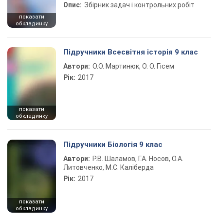
Опис:
Збірник задач і контрольних робіт
показати
обкладинку
Підручники Всесвітня історія 9 клас
Автори:
О.О. Мартинюк, О. О. Гісем
Рік:
2017
показати
обкладинку
Підручники Біологія 9 клас
Автори:
Р.В. Шаламов, Г.А. Носов, О.А.
Литовченко, М.С. Каліберда
Рік:
2017
показати
обкладинку