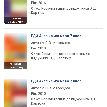
Рік:
2016
Опис:
Робочий зошит до підручника О. Д.
Карп'юк
показати
обкладинку
ГДЗ Англійська мова 7 клас
Автори:
С. В. Мясоєдова
Рік:
2010
Опис:
Зошит для контролю знань до
підручника О.Д. Карп’юка
показати
обкладинку
ГДЗ Англійська мова 7 клас
Автори:
С. В. Мясоєдова
Рік:
2010
Опис:
Робочий зошит до підручника О.Д.
Карпюка