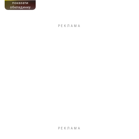
показати
обкладинку