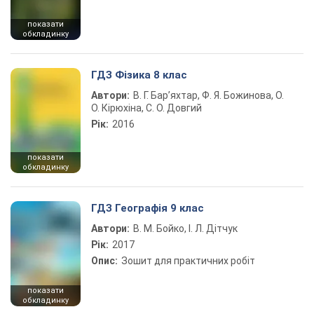
показати
обкладинку
ГДЗ Фізика 8 клас
Автори:
В. Г. Бар’яхтар, Ф. Я. Божинова, О.
О. Кірюхіна, С. О. Довгий
Рік:
2016
показати
обкладинку
ГДЗ Географія 9 клас
Автори:
В. М. Бойко, І. Л. Дітчук
Рік:
2017
Опис:
Зошит для практичних робіт
показати
обкладинку