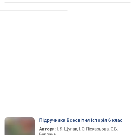
Підручники Всесвітня історія 6 клас
Автори:
І. Я. Щупак, І. О. Піскарьова, О.В.
Бурлака