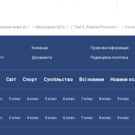
лійська мова ✍
Мясоєдова 2015
Test 8. Relative Pronouns
Varia
Команда
Правова інформація
ті
Документи
Редакційна політика
Світ
Спорт
Суспільство
Всі новини
Новини ос
ас
3 клас
4 клас
5 клас
6 клас
7 клас
8 клас
9 клас
ас
3 клас
4 клас
5 клас
6 клас
7 клас
8 клас
9 клас