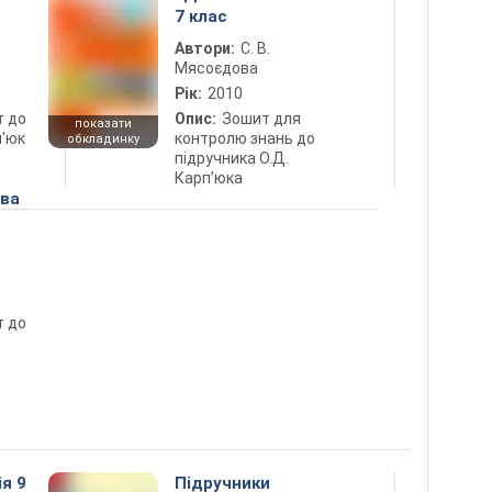
7 клас
Автори:
С. В.
Мясоєдова
Рік:
2010
т до
Опис:
Зошит для
показати
п'юк
контролю знань до
обкладинку
підручника О.Д.
Карп’юка
ова
т до
ія 9
Підручники