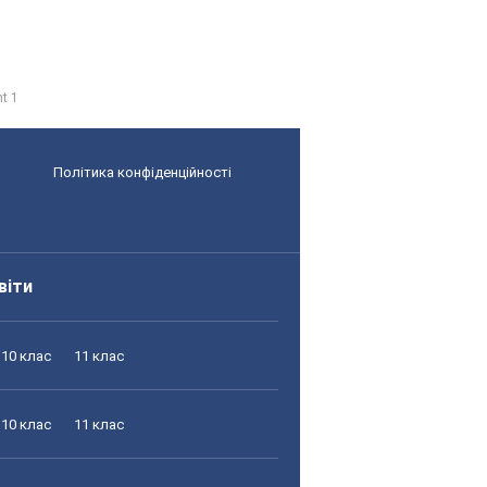
nt 1
Політика конфіденційності
віти
10 клас
11 клас
10 клас
11 клас