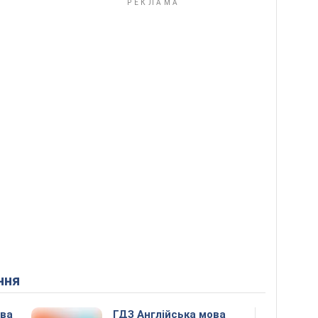
ння
ова
ГДЗ Англійська мова