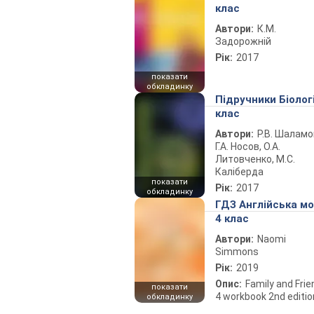
клас
Автори:
К.М.
Задорожній
Рік:
2017
показати
обкладинку
Підручники Біолог
клас
Автори:
Р.В. Шаламо
Г.А. Носов, О.А.
Литовченко, М.С.
Каліберда
показати
Рік:
2017
обкладинку
ГДЗ Англійська м
4 клас
Автори:
Naomi
Simmons
Рік:
2019
Опис:
Family and Fri
показати
4 workbook 2nd editio
обкладинку