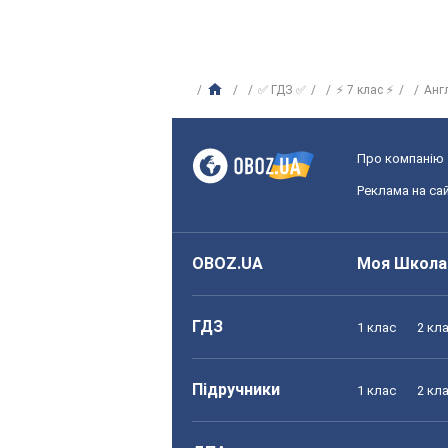
✅ ГДЗ ✅
⚡ 7 клас ⚡
Анг
Про компанію
Реклама на сай
OBOZ.UA
Моя Школа
ГДЗ
1 клас
2 кл
Підручники
1 клас
2 кл