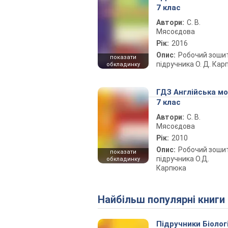
7 клас
Автори:
С. В.
Мясоєдова
Рік:
2016
Опис:
Робочий зоши
показати
підручника О. Д. Кар
обкладинку
ГДЗ Англійська м
7 клас
Автори:
С. В.
Мясоєдова
Рік:
2010
Опис:
Робочий зоши
показати
підручника О.Д.
обкладинку
Карпюка
Найбільш популярні книги
Підручники Біолог