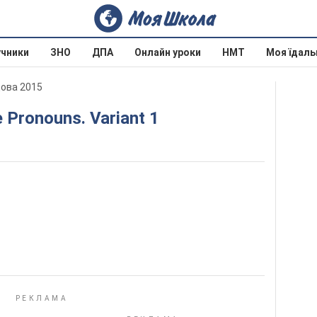
учники
ЗНО
ДПА
Онлайн уроки
НМТ
Моя їдаль
дова 2015
e Pronouns. Variant 1