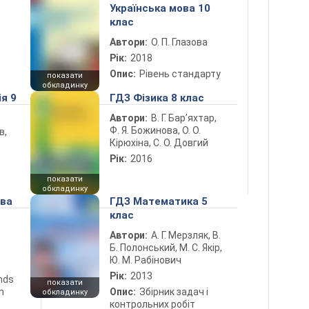
Українська мова 10
клас
Автори:
О. П. Глазова
Рік:
2018
Опис:
Рівень стандарту
показати
обкладинку
ія 9
ГДЗ Фізика 8 клас
Автори:
В. Г. Бар’яхтар,
Ф. Я. Божинова, О. О.
в,
Кірюхіна, С. О. Довгий
Рік:
2016
показати
обкладинку
ова
ГДЗ Математика 5
клас
Автори:
А. Г. Мерзляк, В.
Б. Полонський, М. С. Якір,
Ю. М. Рабінович
Рік:
2013
ends
показати
n
Опис:
Збірник задач і
обкладинку
контрольних робіт