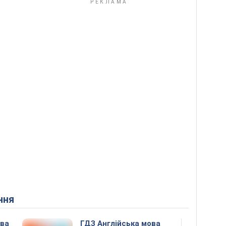
ння
ова
ГДЗ Англійська мова