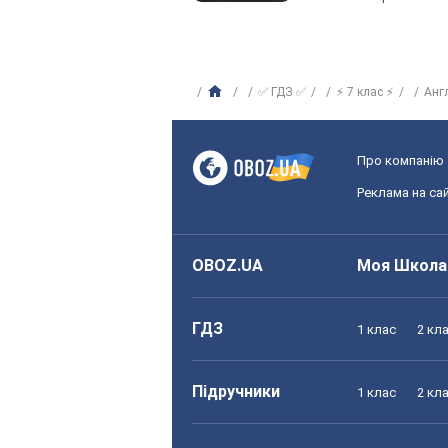
✅ ГДЗ ✅
⚡ 7 клас ⚡
Анг
Про компанію
Реклама на сай
OBOZ.UA
Моя Школа
ГДЗ
1 клас
2 кл
Підручники
1 клас
2 кл