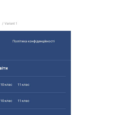
Variant 1
Політика конфіденційності
віти
10 клас
11 клас
10 клас
11 клас