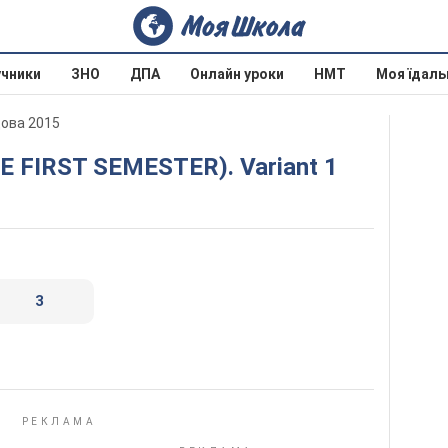
учники
ЗНО
ДПА
Онлайн уроки
НМТ
Моя їдаль
дова 2015
E FIRST SEMESTER). Variant 1
3