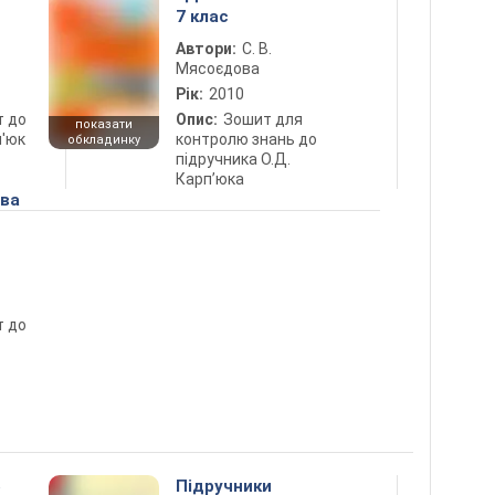
7 клас
Автори:
С. В.
Мясоєдова
Рік:
2010
т до
Опис:
Зошит для
показати
п'юк
контролю знань до
обкладинку
підручника О.Д.
Карп’юка
ова
т до
5
Підручники