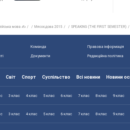
лійська мова ✍
Мясоєдова 2015
SPEAKING (THE FIRST SEMESTER)
Команда
Правова інформація
ті
Документи
Редакційна політика
Світ
Спорт
Суспільство
Всі новини
Новини ос
ас
3 клас
4 клас
5 клас
6 клас
7 клас
8 клас
9 клас
ас
3 клас
4 клас
5 клас
6 клас
7 клас
8 клас
9 клас