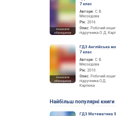
7 клас
Автори:
С. В.
Мясоєдова
Рік:
2016
Опис:
Робочий зоши
показати
підручника О. Д. Кар
обкладинку
ГДЗ Англійська м
7 клас
Автори:
С. В.
Мясоєдова
Рік:
2010
Опис:
Робочий зоши
показати
підручника О.Д.
обкладинку
Карпюка
Найбільш популярні книги
ГДЗ Математика 