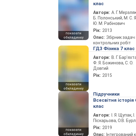
клас
Автори:
А. Г. Мерзляк
Б. Полонський, М. С. Я
Ю. М. Рабінович
Рік:
2013
показати
Опис:
Збірник задач 
обкладинку
контрольних робіт
ГДЗ Фізика 7 клас
Автори:
В. Г. Бар’яхт
Ф. Я. Божинова, С. О.
Довгий
Рік:
2015
показати
обкладинку
Підручники
Всесвітня історія 
клас
Автори:
І. Я. Щупак, І.
Піскарьова, О.В. Бур
Рік:
2019
показати
обкладинку
Опис:
Інтегрований 