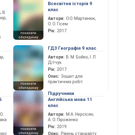
Всесвітня історія 9
клас
, В.
кір,
Автори:
О.О. Мартинюк,
О. О. Гісем
Рік:
2017
показати
і
обкладинку
ГДЗ Географія 9 клас
ар,
Автори:
В. М. Бойко, І. Л.
Дітчук
Рік:
2017
Опис:
Зошит для
практичних робіт
показати
обкладинку
Підручники
6
Англійська мова 11
клас
 О.
Автори:
М.А. Нерсісян,
лака
А. О. Піроженко
Рік:
2019
показати
курс
обкладинку
Опис:
Рівень стандарту