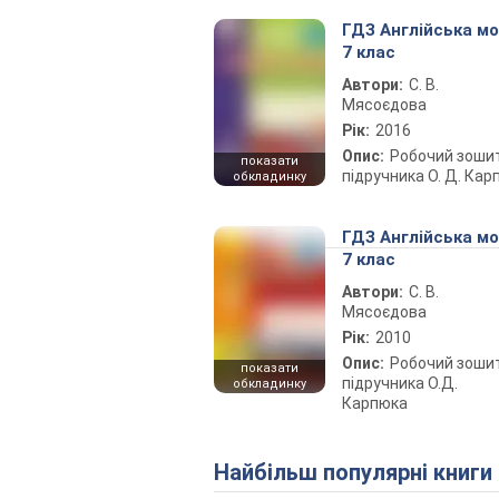
ГДЗ Англійська м
7 клас
Автори:
С. В.
Мясоєдова
Рік:
2016
Опис:
Робочий зоши
показати
підручника О. Д. Кар
обкладинку
ГДЗ Англійська м
7 клас
Автори:
С. В.
Мясоєдова
Рік:
2010
Опис:
Робочий зоши
показати
підручника О.Д.
обкладинку
Карпюка
Найбільш популярні книги