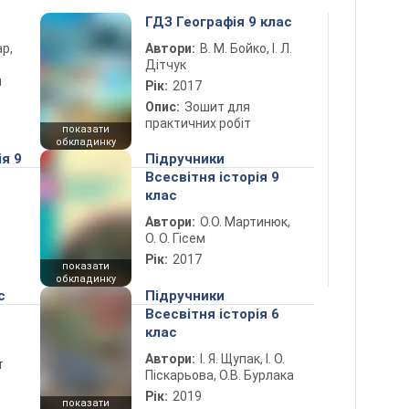
ГДЗ Географія 9 клас
ар,
Автори:
В. М. Бойко, І. Л.
Дітчук
й
Рік:
2017
Опис:
Зошит для
практичних робіт
показати
обкладинку
ія 9
Підручники
Всесвітня історія 9
клас
Автори:
О.О. Мартинюк,
О. О. Гісем
Рік:
2017
показати
обкладинку
с
Підручники
Всесвітня історія 6
клас
Автори:
І. Я. Щупак, І. О.
т
Піскарьова, О.В. Бурлака
Рік:
2019
показати