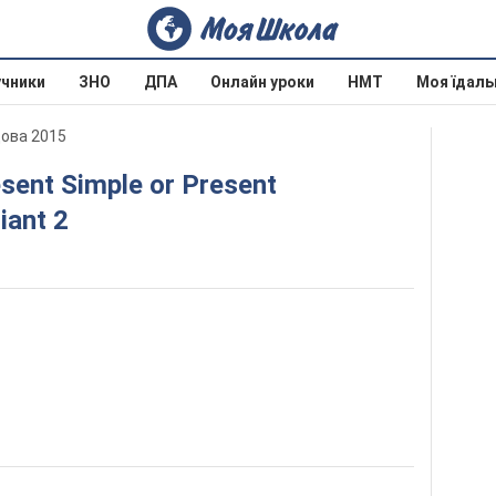
учники
ЗНО
ДПА
Онлайн уроки
НМТ
Моя їдаль
дова 2015
iant 2