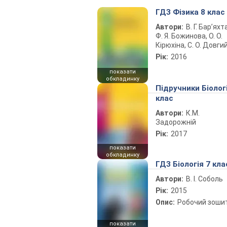
ГДЗ Фізика 8 клас
Автори:
В. Г. Бар’яхт
Ф. Я. Божинова, О. О.
Кірюхіна, С. О. Довги
Рік:
2016
показати
обкладинку
Підручники Біолог
клас
Автори:
К.М.
Задорожній
Рік:
2017
показати
обкладинку
ГДЗ Біологія 7 кла
Автори:
В. І. Соболь
Рік:
2015
Опис:
Робочий зоши
показати