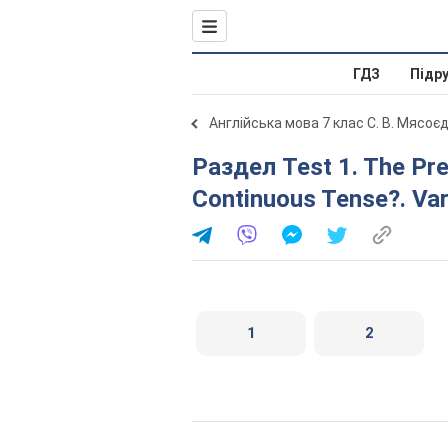
ГДЗ
Підр
Англійська мова 7 клас С. В. Мясоє
Раздел Test 1. The Present Simple or Present
Continuous Tense?. Var
1
2