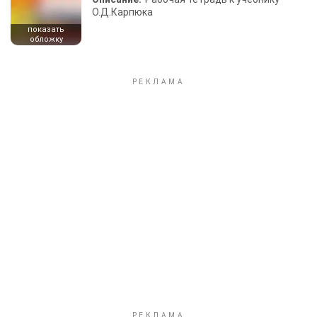
О.Д.Карпюка
показать
обложку