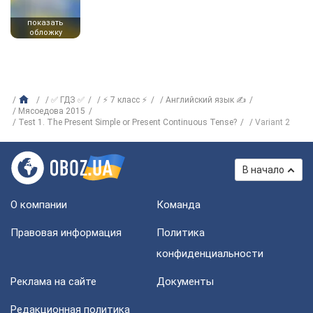
показать
обложку
✅ ГДЗ ✅
⚡ 7 класс ⚡
Английский язык ✍
Мясоедова 2015
Test 1. The Present Simple or Present Continuous Tense?
Variant 2
В начало
О компании
Команда
Правовая информация
Политика
конфиденциальности
Реклама на сайте
Документы
Редакционная политика