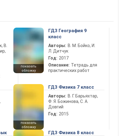
5
ГДЗ География 9
класс
к, В.
Авторы:
В. М. Бойко, И.
ир,
Л. Дитчук
Год:
2017
Описание:
Тетрадь для
показать
практических работ
обложку
х
ГДЗ Физика 7 класс
Авторы:
В. Г. Барьяхтар,
Ф. Я. Божинова, С. А.
ь
Довгий
Год:
2015
показать
обложку
зык
ГДЗ Физика 8 класс