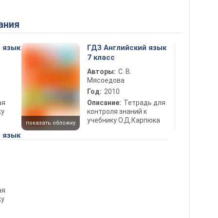
ания
 язык
ГДЗ Английский язык
7 класс
Авторы:
С. В.
Мясоедова
Год:
2010
ая
Описание:
Тетрадь для
ку
контроля знаний к
учебнику О.Д.Карпюка
показать обложку
 язык
ая
ку