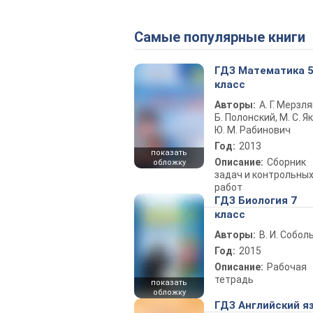
Самые популярные книги
ГДЗ Математика 
класс
Авторы:
А. Г. Мерзля
Б. Полонский, М. С. Як
Ю. М. Рабинович
Год:
2013
показать
Описание:
Сборник
обложку
задач и контрольны
работ
ГДЗ Биология 7
класс
Авторы:
В. И. Собол
Год:
2015
Описание:
Рабочая
тетрадь
показать
обложку
ГДЗ Английский я