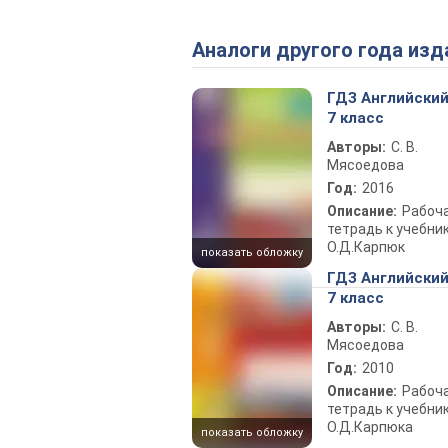
Аналоги другого года изд
ГДЗ Английский
7 класс
Авторы:
С. В.
Мясоедова
Год:
2016
Описание:
Рабоч
тетрадь к учебни
О.Д.Карпюк
показать обложку
ГДЗ Английский
7 класс
Авторы:
С. В.
Мясоедова
Год:
2010
Описание:
Рабоч
тетрадь к учебни
О.Д.Карпюка
показать обложку