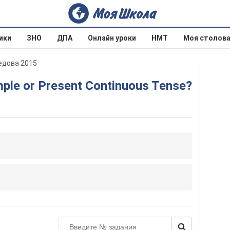
ики
ЗНО
ДПА
Онлайн уроки
НМТ
Моя столов
оедова 2015
imple or Present Continuous Tense?