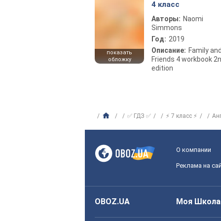
4 класс
Авторы:
Naomi
Simmons
Год:
2019
Описание:
Family an
показать
Friends 4 workbook 2
обложку
edition
✅ ГДЗ ✅
⚡ 7 класс ⚡
Ан
О компании
Реклама на са
OBOZ.UA
Моя Школа