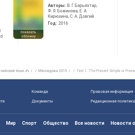
Авторы:
В. Г. Барьяхтар,
Ф. Я. Божинова, Е. А.
Кирюхина, С. А. Довгий
Год:
2016
d
показать
nd
обложку
глийский язык ✍
Мясоедова 2015
Test 1. The Present Simple or Pres
Команда
Правовая информация
йте
Документы
Редакционная политика
Мир
Спорт
Общество
Все новости
Новости 