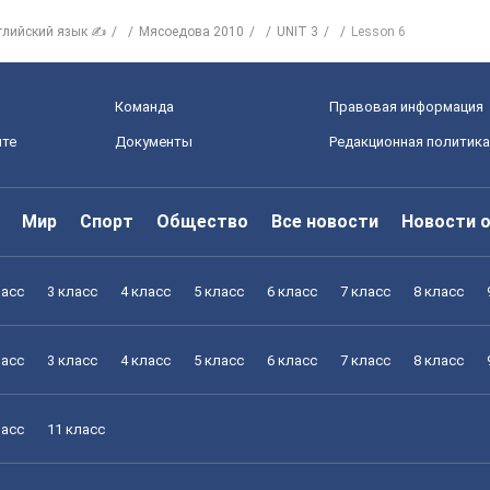
глийский язык ✍
Мясоедова 2010
UNIT 3
Lesson 6
Команда
Правовая информация
йте
Документы
Редакционная политика
Мир
Спорт
Общество
Все новости
Новости 
ласс
3 класс
4 класс
5 класс
6 класс
7 класс
8 класс
ласс
3 класс
4 класс
5 класс
6 класс
7 класс
8 класс
ласс
11 класс