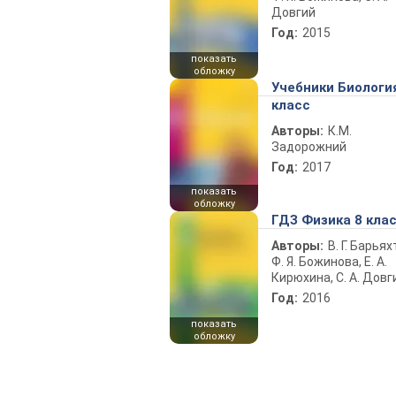
Довгий
Год:
2015
показать
обложку
Учебники Биологи
класс
Авторы:
К.М.
Задорожний
Год:
2017
показать
обложку
ГДЗ Физика 8 кла
Авторы:
В. Г. Барьях
Ф. Я. Божинова, Е. А.
Кирюхина, С. А. Довг
Год:
2016
показать
обложку