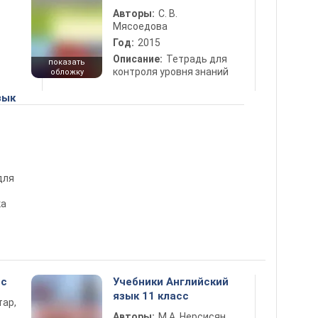
Авторы:
С. В.
Мясоедова
Год:
2015
Описание:
Тетрадь для
показать
контроля уровня знаний
обложку
зык
для
ка
сс
Учебники Английский
язык 11 класс
тар,
Авторы:
М.А. Нерсисян,