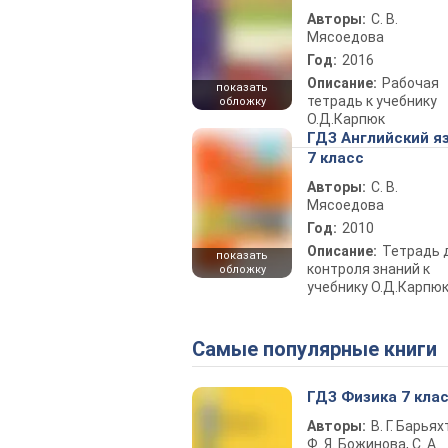
Авторы:
С. В.
Мясоедова
Год:
2016
Описание:
Рабочая
показать
тетрадь к учебнику
обложку
О.Д.Карпюк
ГДЗ Английский я
7 класс
Авторы:
С. В.
Мясоедова
Год:
2010
Описание:
Тетрадь 
показать
контроля знаний к
обложку
учебнику О.Д.Карпю
Самые популярные книги
ГДЗ Физика 7 кла
Авторы:
В. Г. Барьях
Ф. Я. Божинова, С. А.