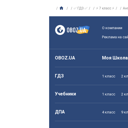
✅ ГДЗ ✅
⚡ 7 класс ⚡
Ан
О компании
Реклама на са
OBOZ.UA
Моя Школа
ГДЗ
1 класс
2 к
Учебники
1 класс
2 к
ДПА
4 класс
9 к