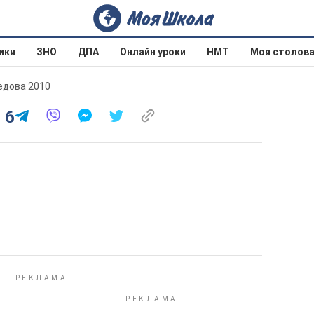
ики
ЗНО
ДПА
Онлайн уроки
НМТ
Моя столов
оедова 2010
 6