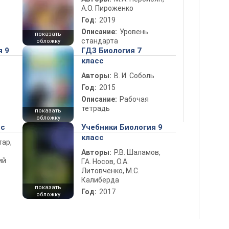
А.О. Пироженко
Год:
2019
Описание:
Уровень
показать
стандарта
обложку
я 9
ГДЗ Биология 7
класс
Авторы:
В. И. Соболь
Год:
2015
Описание:
Рабочая
тетрадь
показать
обложку
сс
Учебники Биология 9
класс
тар,
Авторы:
Р.В. Шаламов,
ий
Г.А. Носов, О.А.
Литовченко, М.С.
Калиберда
показать
Год:
2017
обложку