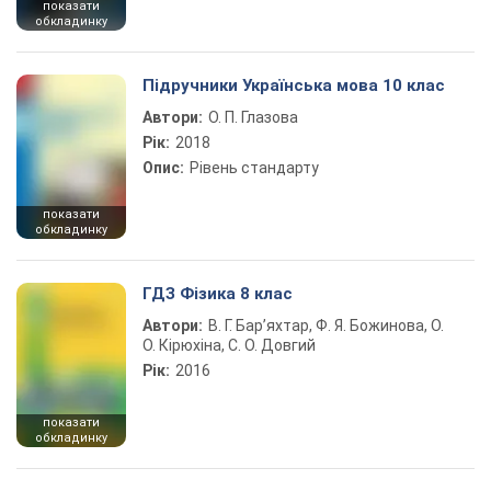
показати
обкладинку
Підручники Українська мова 10 клас
Автори:
О. П. Глазова
Рік:
2018
Опис:
Рівень стандарту
показати
обкладинку
ГДЗ Фізика 8 клас
Автори:
В. Г. Бар’яхтар, Ф. Я. Божинова, О.
О. Кірюхіна, С. О. Довгий
Рік:
2016
показати
обкладинку