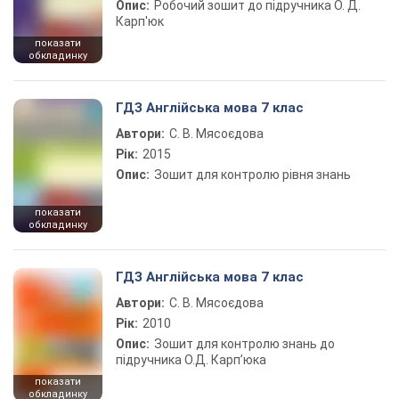
Опис:
Робочий зошит до підручника О. Д.
Карп'юк
показати
обкладинку
ГДЗ Англійська мова 7 клас
Автори:
С. В. Мясоєдова
Рік:
2015
Опис:
Зошит для контролю рівня знань
показати
обкладинку
ГДЗ Англійська мова 7 клас
Автори:
С. В. Мясоєдова
Рік:
2010
Опис:
Зошит для контролю знань до
підручника О.Д. Карп’юка
показати
обкладинку