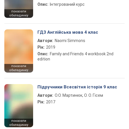
Опис:
Інтегрований курс
показати
обкладинку
ГДЗ Англійська мова 4 клас
Автори:
Naomi Simmons
Рік:
2019
Опис:
Family and Friends 4 workbook 2nd
edition
показати
обкладинку
Підручники Всесвітня історія 9 клас
Автори:
О.О. Мартинюк, О. О. Гісем
Рік:
2017
показати
обкладинку