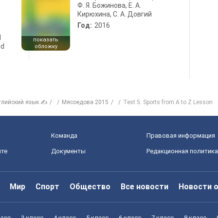
Ф. Я. Божинова, Е. А.
Кирюхина, С. А. Довгий
Год:
2016
d
показать
nd
обложку
глийский язык ✍
Мясоедова 2015
Test 5. Sports from A to Z Lesson
Команда
Правовая информация
йте
Документы
Редакционная политика
Мир
Спорт
Общество
Все новости
Новости 
ласс
3 класс
4 класс
5 класс
6 класс
7 класс
8 класс