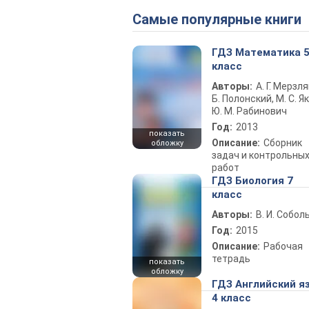
Самые популярные книги
ГДЗ Математика 
класс
Авторы:
А. Г. Мерзля
Б. Полонский, М. С. Як
Ю. М. Рабинович
Год:
2013
показать
Описание:
Сборник
обложку
задач и контрольны
работ
ГДЗ Биология 7
класс
Авторы:
В. И. Собол
Год:
2015
Описание:
Рабочая
тетрадь
показать
обложку
ГДЗ Английский я
4 класс