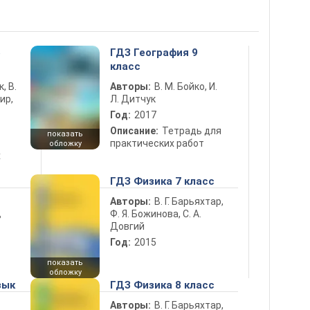
5
ГДЗ География 9
класс
к, В.
Авторы:
В. М. Бойко, И.
ир,
Л. Дитчук
Год:
2017
Описание:
Тетрадь для
показать
практических работ
обложку
х
ГДЗ Физика 7 класс
Авторы:
В. Г. Барьяхтар,
Ф. Я. Божинова, С. А.
ь
Довгий
Год:
2015
показать
обложку
зык
ГДЗ Физика 8 класс
Авторы:
В. Г. Барьяхтар,