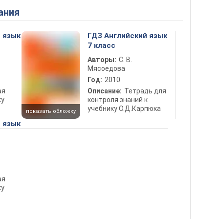
ания
 язык
ГДЗ Английский язык
7 класс
Авторы:
С. В.
Мясоедова
Год:
2010
ая
Описание:
Тетрадь для
ку
контроля знаний к
учебнику О.Д.Карпюка
показать обложку
 язык
ая
ку