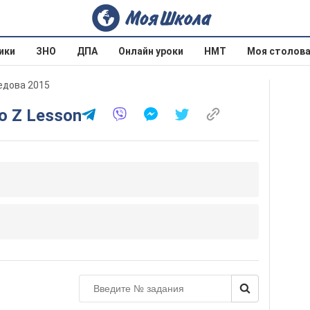
ики
ЗНО
ДПА
Онлайн уроки
НМТ
Моя столов
оедова 2015
to Z Lesson