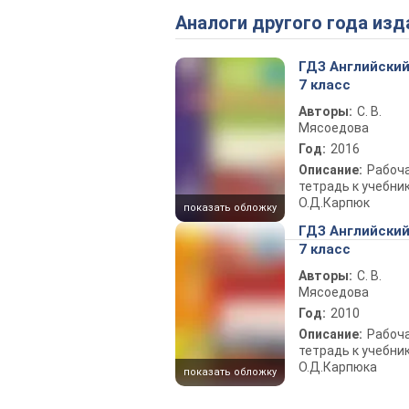
Аналоги другого года изд
ГДЗ Английский
7 класс
Авторы:
С. В.
Мясоедова
Год:
2016
Описание:
Рабоч
тетрадь к учебни
О.Д.Карпюк
показать обложку
ГДЗ Английский
7 класс
Авторы:
С. В.
Мясоедова
Год:
2010
Описание:
Рабоч
тетрадь к учебни
О.Д.Карпюка
показать обложку