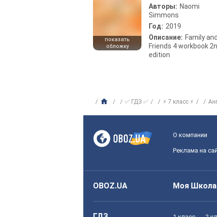
Авторы:
Naomi
Simmons
Год:
2019
Описание:
Family an
показать
Friends 4 workbook 2
обложку
edition
✅ ГДЗ ✅
⚡ 7 класс ⚡
Ан
О компании
Реклама на са
OBOZ.UA
Моя Школа
ГДЗ
1 класс
2 к