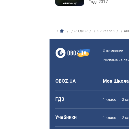
Год:
2017
обложку
✅ ГДЗ ✅
⚡ 7 класс ⚡
Ан
О компании
Реклама на са
OBOZ.UA
Моя Школа
ГДЗ
1 класс
2 к
Учебники
1 класс
2 к