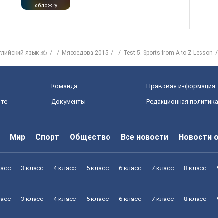
обложку
глийский язык ✍
Мясоедова 2015
Test 5. Sports from A to Z Lesson
Команда
Правовая информация
йте
Документы
Редакционная политика
Мир
Спорт
Общество
Все новости
Новости 
ласс
3 класс
4 класс
5 класс
6 класс
7 класс
8 класс
ласс
3 класс
4 класс
5 класс
6 класс
7 класс
8 класс