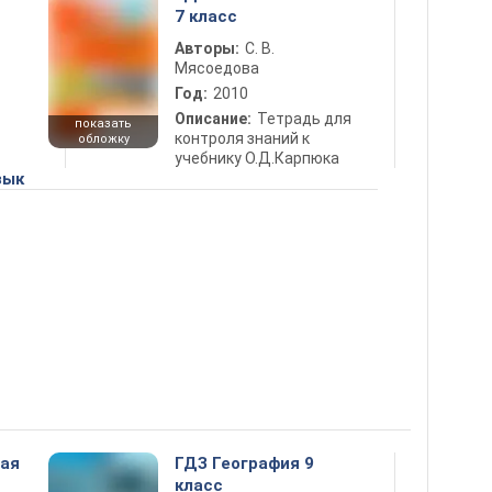
7 класс
Авторы:
С. В.
Мясоедова
Год:
2010
Описание:
Тетрадь для
показать
контроля знаний к
обложку
учебнику О.Д.Карпюка
зык
ная
ГДЗ География 9
класс