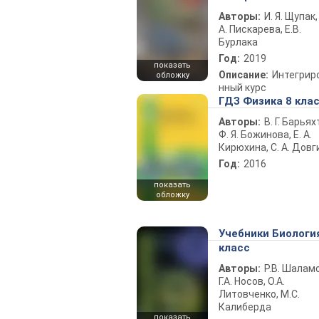
Авторы:
И. Я. Щупак,
А. Пискарева, Е.В.
Бурлака
Год:
2019
показать
Описание:
Интегрир
обложку
нный курс
ГДЗ Физика 8 кла
Авторы:
В. Г. Барьях
Ф. Я. Божинова, Е. А.
Кирюхина, С. А. Довг
Год:
2016
показать
обложку
Учебники Биологи
класс
Авторы:
Р.В. Шаламо
Г.А. Носов, О.А.
Литовченко, М.С.
Калиберда
показать