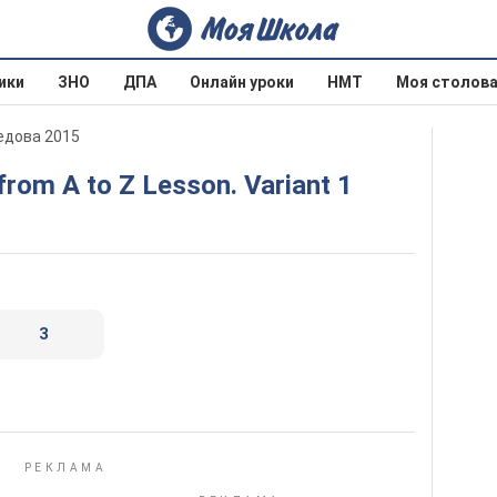
ики
ЗНО
ДПА
Онлайн уроки
НМТ
Моя столов
оедова 2015
 from A to Z Lesson. Variant 1
3