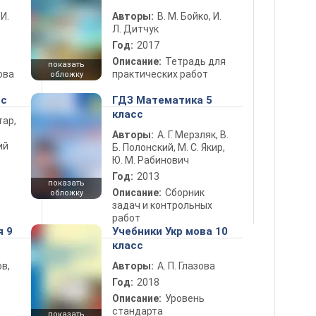
 И.
Авторы:
В. М. Бойко, И.
Л. Дитчук
Год:
2017
Описание:
Тетрадь для
показать
ова
практических работ
обложку
сс
ГДЗ Математика 5
класс
тар,
Авторы:
А. Г. Мерзляк, В.
ий
Б. Полонский, М. С. Якир,
Ю. М. Рабинович
Год:
2013
показать
Описание:
Сборник
обложку
задач и контрольных
работ
я 9
Учебники Укр мова 10
класс
в,
Авторы:
А. П. Глазова
Год:
2018
Описание:
Уровень
стандарта
показать