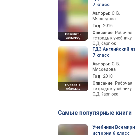
7 класс
Авторы:
С. В.
Мясоедова
Год:
2016
Описание:
Рабочая
показать
тетрадь к учебнику
обложку
О.Д.Карпюк
ГДЗ Английский я
7 класс
Авторы:
С. В.
Мясоедова
Год:
2010
Описание:
Рабочая
показать
тетрадь к учебнику
обложку
О.Д.Карпюка
Самые популярные книги
Учебники Всемир
история 6 класс