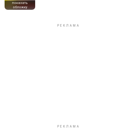
показать
обложку