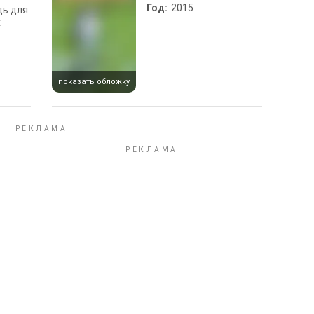
Год:
2015
дь для
х
показать обложку