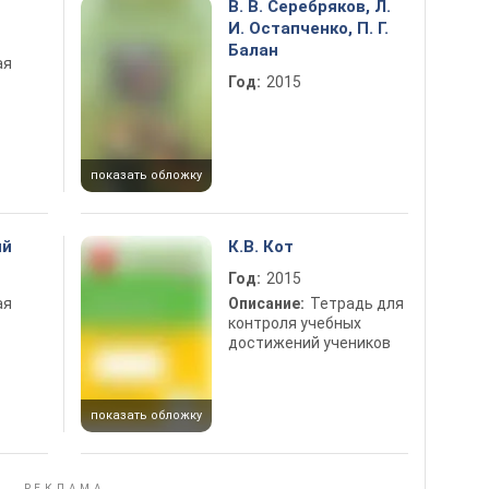
В. В. Серебряков, Л.
И. Остапченко, П. Г.
Балан
ая
Год:
2015
показать обложку
ий
К.В. Кот
Год:
2015
ая
Описание:
Тетрадь для
контроля учебных
достижений учеников
показать обложку