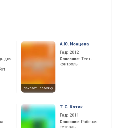
А.Ю. Ионцева
Год:
2012
дь для
Описание:
Тест-
контроль
бот
показать обложку
Т. С. Котик
Год:
2011
ая
Описание:
Рабочая
тетрадь