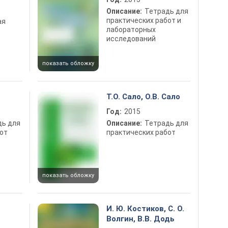
Описание:
Тетрадь для
практических работ и
ая
лабораторных
исследований
показать обложку
Т.О. Сало, О.В. Сало
Год:
2015
дь для
Описание:
Тетрадь для
от
практических работ
показать обложку
И. Ю. Костиков, С. О.
Волгин, В.В. Додь