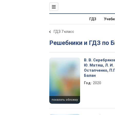
ГДЗ
Учебн
ГДЗ 7 класс
Решебники и ГДЗ по 
В. В. Серебряков
Ю. Матяш, Л. И.
Остапченко, П.Г
Балан
Год:
2020
показать обложку