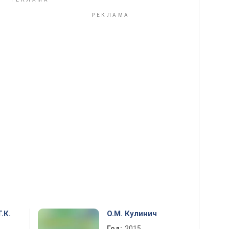
.К.
О.М. Кулинич
Год:
2015