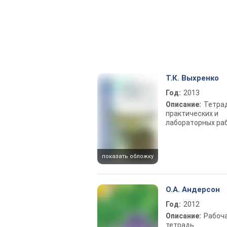
Т.К. Выхренко
Год:
2013
Описание:
Тетра
практических и
лабораторных ра
показать обложку
О.А. Андерсон
Год:
2012
Описание:
Рабоч
тетрадь