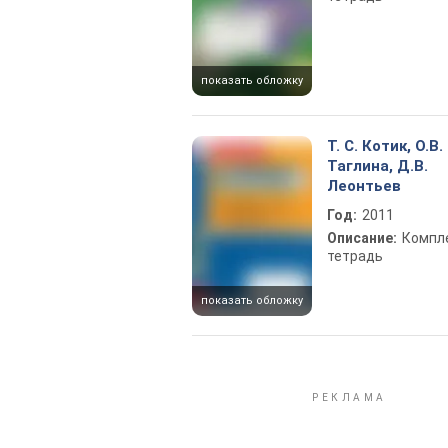
показать обложку
Т. С. Котик, О.В.
Таглина, Д.В.
Леонтьев
Год:
2011
Описание:
Компл
тетрадь
показать обложку