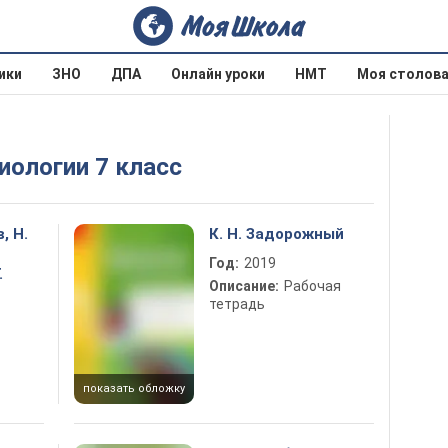
ики
ЗНО
ДПА
Онлайн уроки
НМТ
Моя столов
Биологии 7 класс
, Н.
К. Н. Задорожный
Год:
2019
.
Описание:
Рабочая
тетрадь
показать обложку