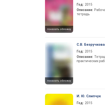
Год:
2015
Описание:
Рабоч
тетрадь
показать обложку
С.В. Безручкова
Год:
2015
Описание:
Тетра
практических раб
показать обложку
И. Ю. Слипчук
Год:
2015