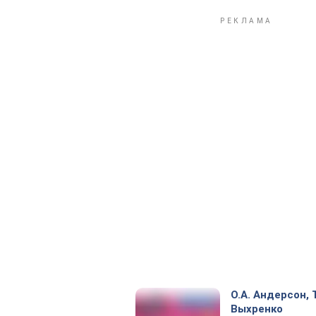
О.А. Андерсон, Т
Выхренко