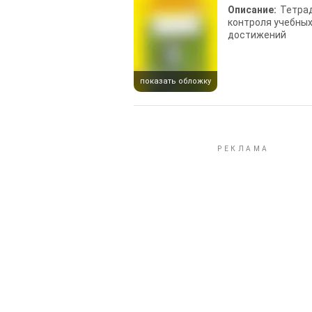
Описание:
Тетра
контроля учебны
достижений
показать обложку