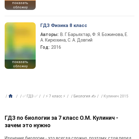
показать
обложку
ГДЗ Физика 8 класс
Авторы:
В. Г. Барьяхтар, Ф. Я. Божинова, Е.
А. Кирюхина, С. А. Довгий
Год:
2016
показать
обложку
✅ ГДЗ ✅
⚡ 7 класс ⚡
Биология ✍
Кулинич 2015
ГДЗ по биологии за 7 класс О.М. Кулинич -
зачем это нужно
Изучение биологии - это всегда сложно, поэтому, стоя перед