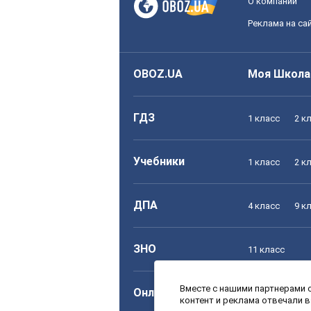
О компании
Реклама на са
OBOZ.UA
Моя Школа
ГДЗ
1 класс
2 к
Учебники
1 класс
2 к
ДПА
4 класс
9 к
ЗНО
11 класс
Вместе с нашими партнерами с
Онлайн уроки
1 класс
2 к
контент и реклама отвечали 