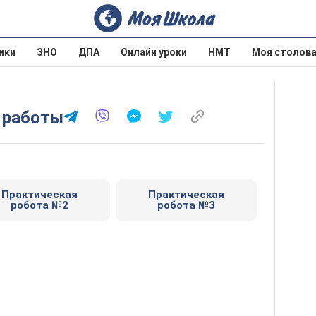
ики
ЗНО
ДПА
Онлайн уроки
НМТ
Моя столов
е работы
Практическая
Практическая
робота №2
робота №3