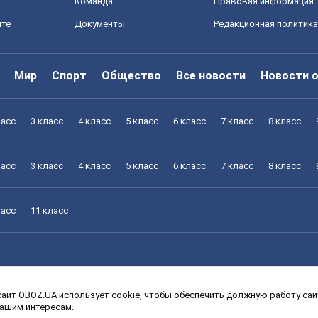
Команда
Правовая информация
йте
Документы
Редакционная политика
Мир
Спорт
Общество
Все новости
Новости 
ласс
3 класс
4 класс
5 класс
6 класс
7 класс
8 класс
ласс
3 класс
4 класс
5 класс
6 класс
7 класс
8 класс
ласс
11 класс
айт OBOZ.UA использует cookie, чтобы обеспечить должную работу сайт
ласс
3 класс
4 класс
5 класс
6 класс
7 класс
8 класс
вашим интересам.