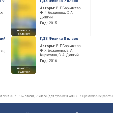
я 9
ГДЗ Физика 7 класс
Авторы:
В. Г. Барьяхтар,
Ф. Я. Божинова, С. А.
в,
Довгий
Год:
2015
показать
обложку
кий
ГДЗ Физика 8 класс
Авторы:
В. Г. Барьяхтар,
Ф. Я. Божинова, Е. А.
ян,
Кирюхина, С. А. Довгий
Год:
2016
показать
обложку
ология ✍
Биология, 7 класс (для русских школ)
Практические работы