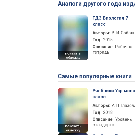
Аналоги другого года изд
ГДЗ Биология 7
класс
Авторы:
В. И. Собол
Год:
2015
Описание:
Рабочая
тетрадь
показать
обложку
Самые популярные книги
Учебники Укр мова
класс
Авторы:
А. П. Глазов
Год:
2018
Описание:
Уровень
стандарта
показать
обложку