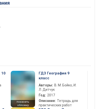
ания
ь
 10
ГДЗ География 9
класс
а
Авторы:
В. М. Бойко, И.
Л. Дитчук
Год:
2017
Описание:
Тетрадь для
показать
практических работ
обложку