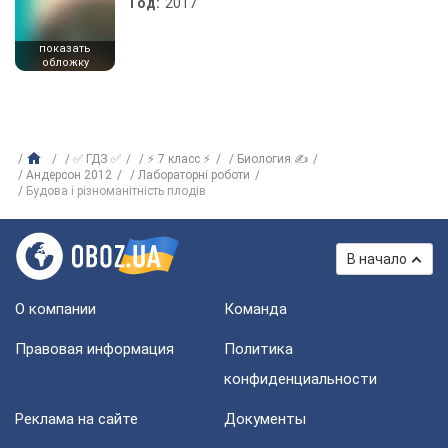
Год:
2017
показать
обложку
✅ ГДЗ ✅
⚡ 7 класс ⚡
Биология ✍
Андерсон 2012
Лабораторні роботи
Будова і різноманітність плодів
В начало
О компании
Команда
Правовая информация
Политика
конфиденциальности
Реклама на сайте
Документы