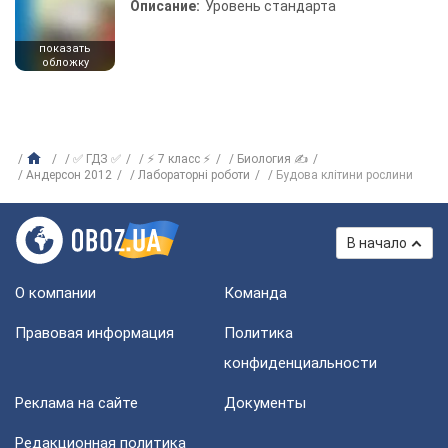
Описание:
Уровень стандарта
показать
обложку
✅ ГДЗ ✅
⚡ 7 класс ⚡
Биология ✍
Андерсон 2012
Лабораторні роботи
Будова клітини рослини
В начало
О компании
Команда
Правовая информация
Политика
конфиденциальности
Реклама на сайте
Документы
Редакционная политика