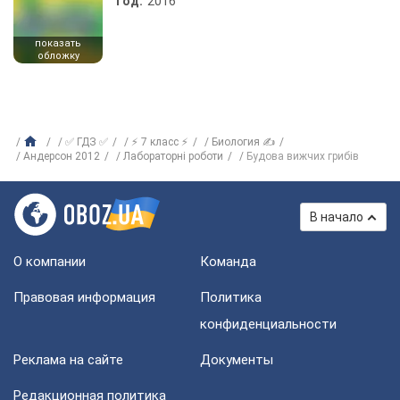
Год:
2016
показать
обложку
✅ ГДЗ ✅
⚡ 7 класс ⚡
Биология ✍
Андерсон 2012
Лабораторні роботи
Будова вижчих грибів
В начало
О компании
Команда
Правовая информация
Политика
конфиденциальности
Реклама на сайте
Документы
Редакционная политика