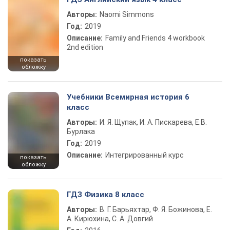
Авторы:
Naomi Simmons
Год:
2019
Описание:
Family and Friends 4 workbook
2nd edition
показать
обложку
Учебники Всемирная история 6
класс
Авторы:
И. Я. Щупак, И. А. Пискарева, Е.В.
Бурлака
Год:
2019
Описание:
Интегрированный курс
показать
обложку
ГДЗ Физика 8 класс
Авторы:
В. Г. Барьяхтар, Ф. Я. Божинова, Е.
А. Кирюхина, С. А. Довгий