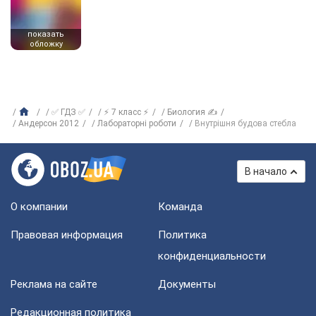
показать
обложку
✅ ГДЗ ✅
⚡ 7 класс ⚡
Биология ✍
Андерсон 2012
Лабораторні роботи
Внутрішня будова стебла
В начало
О компании
Команда
Правовая информация
Политика
конфиденциальности
Реклама на сайте
Документы
Редакционная политика