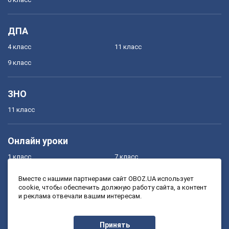
ДПА
4 класс
11 класс
9 класс
ЗНО
11 класс
Онлайн уроки
1 класс
7 класс
2 класс
8 класс
Вместе с нашими партнерами сайт OBOZ.UA использует
cookie, чтобы обеспечить должную работу сайта, а контент
3 класс
9 класс
и реклама отвечали вашим интересам.
4 класс
10 класс
5 класс
11 класс
Принять