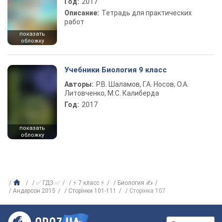
Год:
2017
Описание:
Тетрадь для практических
работ
показать
обложку
Учебники Биология 9 класс
Авторы:
Р.В. Шаламов, Г.А. Носов, О.А.
Литовченко, М.С. Калиберда
Год:
2017
показать
обложку
✅ ГДЗ ✅
⚡ 7 класс ⚡
Биология ✍
Андерсон 2015
Сторінки 101-111
Сторінка 107