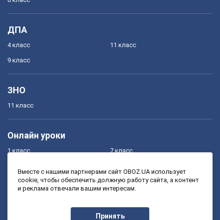
ДПА
4 класс
11 класс
9 класс
ЗНО
11 класс
Онлайн уроки
1 класс
7 класс
2 класс
8 класс
Вместе с нашими партнерами сайт OBOZ.UA использует
cookie, чтобы обеспечить должную работу сайта, а контент
3 класс
9 класс
и реклама отвечали вашим интересам.
4 класс
10 класс
5 класс
11 класс
Принять