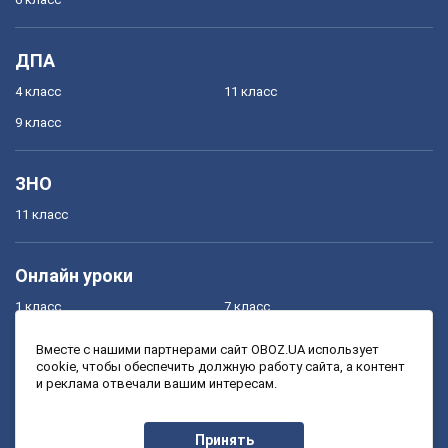
ДПА
4 класс
11 класс
9 класс
ЗНО
11 класс
Онлайн уроки
1 класс
7 класс
2 класс
8 класс
Вместе с нашими партнерами сайт OBOZ.UA использует
cookie, чтобы обеспечить должную работу сайта, а контент
3 класс
9 класс
и реклама отвечали вашим интересам.
4 класс
10 класс
5 класс
11 класс
Принять