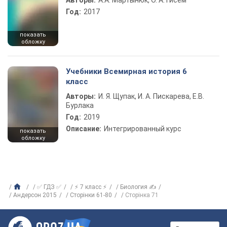
Авторы:
А.А. Мартынюк, О. А. Гисем
Год:
2017
показать
обложку
Учебники Всемирная история 6
класс
Авторы:
И. Я. Щупак, И. А. Пискарева, Е.В.
Бурлака
Год:
2019
Описание:
Интегрированный курс
показать
обложку
✅ ГДЗ ✅
⚡ 7 класс ⚡
Биология ✍
Андерсон 2015
Сторінки 61-80
Сторінка 71