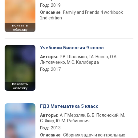
Год:
2019
Описание:
Family and Friends 4 workbook
2nd edition
показать
обложку
Учебники Биология 9 класс
Авторы:
Р.В. Шаламов, Г.А. Носов, О.А.
Литовченко, М.С. Калиберда
Год:
2017
показать
обложку
ГДЗ Математика 5 класс
Авторы:
А. Г. Мерзляк, В. Б. Полонский, М.
С. Якир, Ю. М. Рабинович
Год:
2013
Описание:
Сборник задач и контрольных