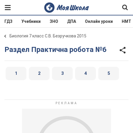
ГДЗ
Учебники
ЗНО
ДПА
Онлайн уроки
НМТ
Биология 7 класс С.В. Безручкова 2015
Раздел Практична робота №6
1
2
3
4
5