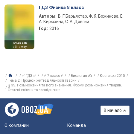
ГДЗ Физика 8 класс
Авторы:
В. Г. Барьяхтар, Ф. Я. Божинова, Е.
А. Кирюхина, С. А. Довгий
Год:
2016
показать
обложку
✅ ГДЗ ✅
⚡ 7 класс ⚡
Биология ✍
Костиков 2015
Тема 2. Процеси життєдіяльності тварин
§ 35. Розмноження та його значення. Форми розмноження тварин.
Статеві клітини та запліднення
В начало
О компании
Команда