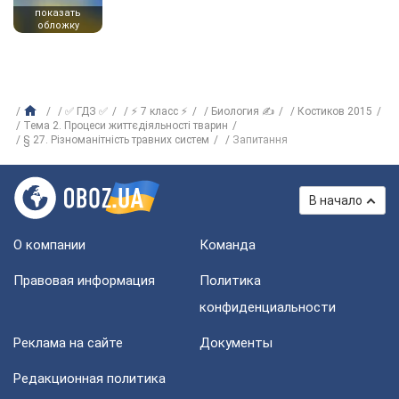
показать
обложку
✅ ГДЗ ✅
⚡ 7 класс ⚡
Биология ✍
Костиков 2015
Тема 2. Процеси життєдіяльності тварин
§ 27. Різноманітність травних систем
Запитання
В начало
О компании
Команда
Правовая информация
Политика
конфиденциальности
Реклама на сайте
Документы
Редакционная политика