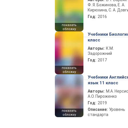
Ф. Я. Божинова, Е. А.
Кирюхина, С. А. Довг
Год:
2016
показать
обложку
Учебники Биологи
класс
Авторы:
К.М.
Задорожний
Год:
2017
показать
обложку
Учебники Английс
язык 11 класс
Авторы:
М.А. Нерсис
А.О. Пироженко
Год:
2019
Описание:
Уровень
показать
стандарта
обложку