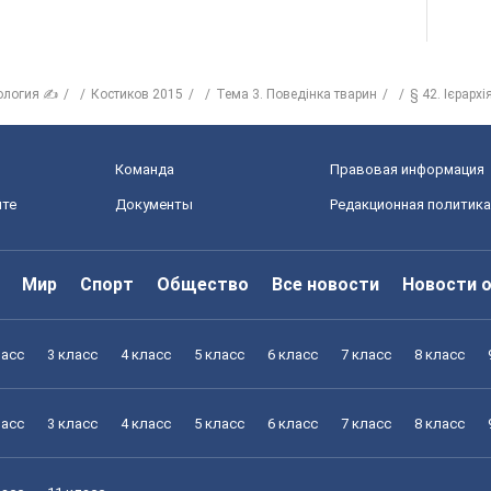
ология ✍
Костиков 2015
Тема 3. Поведінка тварин
§ 42. Ієрархі
Команда
Правовая информация
йте
Документы
Редакционная политика
Мир
Спорт
Общество
Все новости
Новости 
ласс
3 класс
4 класс
5 класс
6 класс
7 класс
8 класс
ласс
3 класс
4 класс
5 класс
6 класс
7 класс
8 класс