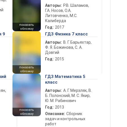
Авторы:
Р.В. Шаламов,
ий
Г.А. Носов, О.А.
Литовченко, М.С.
Калиберда
показать
Год:
2017
обложку
я 9
ГДЗ Физика 7 класс
Авторы:
В. Г. Барьяхтар,
Ф. Я. Божинова, С. А.
Довгий
Год:
2015
показать
обложку
кий
ГДЗ Математика 5
класс
ян,
Авторы:
А. Г. Мерзляк, В.
Б. Полонский, М. С. Якир,
Ю. М. Рабинович
Год:
2013
показать
Описание:
Сборник
обложку
задач и контрольных
работ