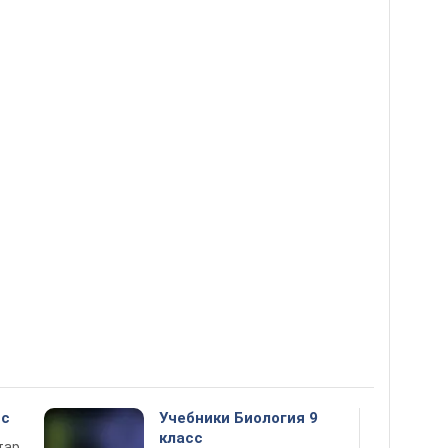
сс
Учебники Биология 9
класс
тар,