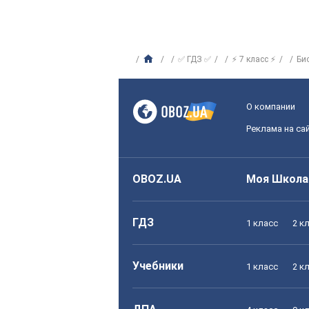
✅ ГДЗ ✅
⚡ 7 класс ⚡
Би
О компании
Реклама на са
OBOZ.UA
Моя Школа
ГДЗ
1 класс
2 к
Учебники
1 класс
2 к