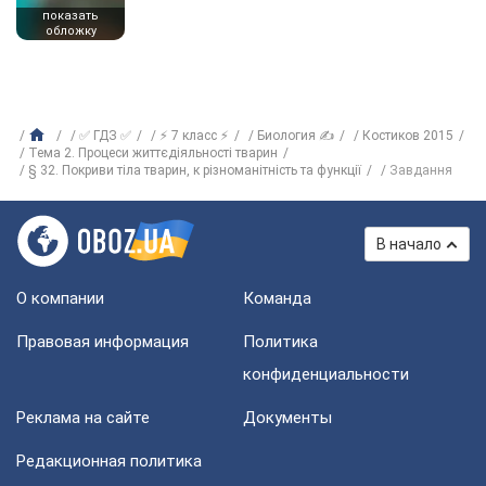
показать
обложку
✅ ГДЗ ✅
⚡ 7 класс ⚡
Биология ✍
Костиков 2015
Тема 2. Процеси життєдіяльності тварин
§ 32. Покриви тіла тварин, к різноманітність та функції
Завдання
В начало
О компании
Команда
Правовая информация
Политика
конфиденциальности
Реклама на сайте
Документы
Редакционная политика