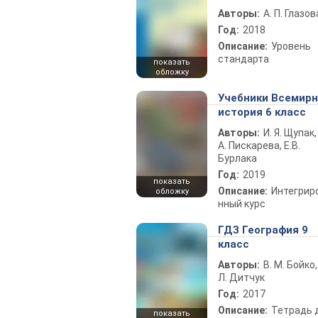
Авторы:
А. П. Глазов
Год:
2018
Описание:
Уровень
стандарта
показать
обложку
Учебники Всемир
история 6 класс
Авторы:
И. Я. Щупак,
А. Пискарева, Е.В.
Бурлака
Год:
2019
показать
Описание:
Интегрир
обложку
нный курс
ГДЗ География 9
класс
Авторы:
В. М. Бойко,
Л. Дитчук
Год:
2017
Описание:
Тетрадь 
показать