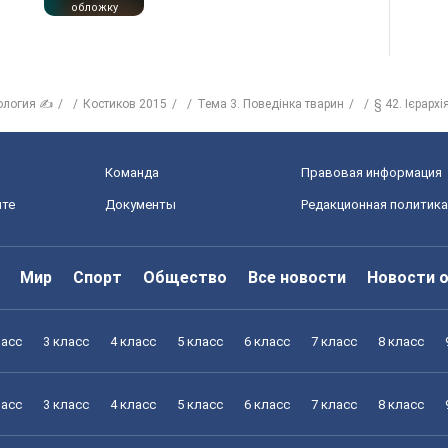
обложку
ология ✍
Костиков 2015
Тема 3. Поведінка тварин
§ 42. Ієрархі
Команда
Правовая информация
йте
Документы
Редакционная политика
Мир
Спорт
Общество
Все новости
Новости 
ласс
3 класс
4 класс
5 класс
6 класс
7 класс
8 класс
ласс
3 класс
4 класс
5 класс
6 класс
7 класс
8 класс