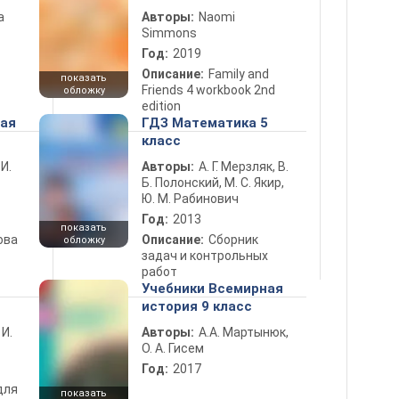
а
Авторы:
Naomi
Simmons
Год:
2019
Описание:
Family and
показать
Friends 4 workbook 2nd
обложку
edition
ная
ГДЗ Математика 5
класс
 И.
Авторы:
А. Г. Мерзляк, В.
Б. Полонский, М. С. Якир,
Ю. М. Рабинович
Год:
2013
показать
ова
Описание:
Сборник
обложку
задач и контрольных
работ
Учебники Всемирная
история 9 класс
 И.
Авторы:
А.А. Мартынюк,
О. А. Гисем
Год:
2017
для
показать