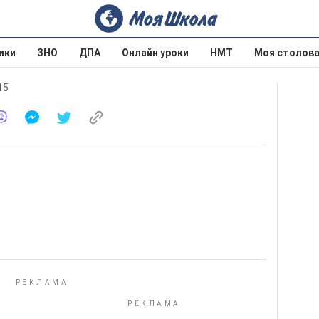
ики
ЗНО
ДПА
Онлайн уроки
НМТ
Моя столов
15