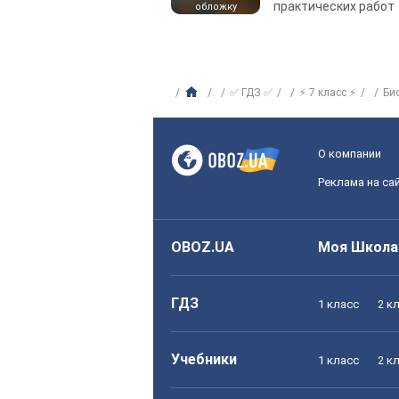
практических работ
обложку
✅ ГДЗ ✅
⚡ 7 класс ⚡
Би
О компании
Реклама на са
OBOZ.UA
Моя Школа
ГДЗ
1 класс
2 к
Учебники
1 класс
2 к