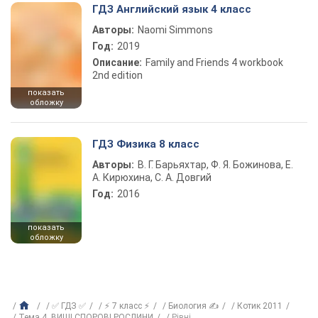
ГДЗ Английский язык 4 класс
Авторы:
Naomi Simmons
Год:
2019
Описание:
Family and Friends 4 workbook
2nd edition
показать
обложку
ГДЗ Физика 8 класс
Авторы:
В. Г. Барьяхтар, Ф. Я. Божинова, Е.
А. Кирюхина, С. А. Довгий
Год:
2016
показать
обложку
✅ ГДЗ ✅
⚡ 7 класс ⚡
Биология ✍
Котик 2011
Тема 4. ВИЩІ СПОРОВІ РОСЛИНИ
Рівні