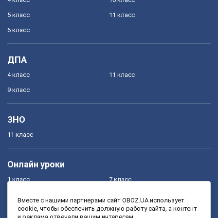
5 класс
11 класс
6 класс
ДПА
4 класс
11 класс
9 класс
ЗНО
11 класс
Онлайн уроки
1 класс
7 класс
2 класс
8 класс
Вместе с нашими партнерами сайт OBOZ.UA использует
cookie, чтобы обеспечить должную работу сайта, а контент
3 класс
9 класс
и реклама отвечали вашим интересам.