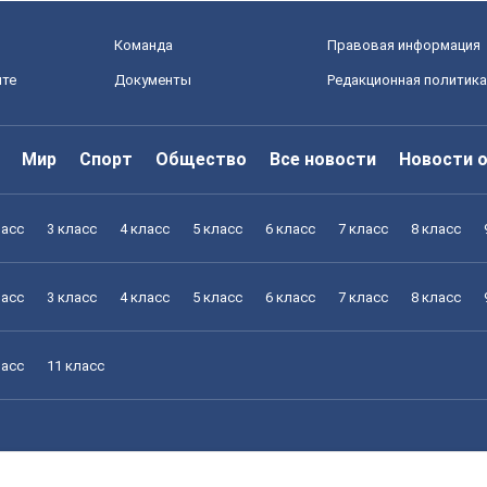
Команда
Правовая информация
йте
Документы
Редакционная политика
Мир
Спорт
Общество
Все новости
Новости 
ласс
3 класс
4 класс
5 класс
6 класс
7 класс
8 класс
ласс
3 класс
4 класс
5 класс
6 класс
7 класс
8 класс
ласс
11 класс