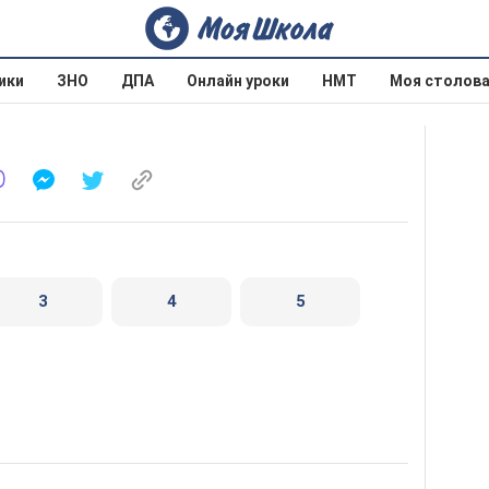
ики
ЗНО
ДПА
Онлайн уроки
НМТ
Моя столов
3
4
5