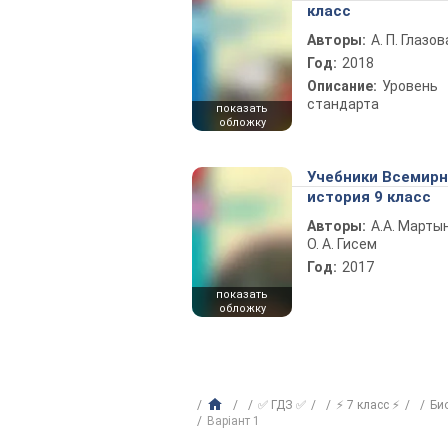
класс
Авторы:
А. П. Глазов
Год:
2018
Описание:
Уровень
стандарта
показать
обложку
Учебники Всемир
история 9 класс
Авторы:
А.А. Марты
О. А. Гисем
Год:
2017
показать
обложку
✅ ГДЗ ✅
⚡ 7 класс ⚡
Би
Варіант 1