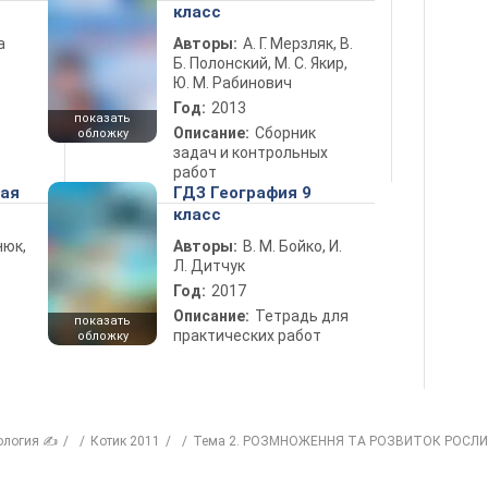
класс
а
Авторы:
А. Г. Мерзляк, В.
Б. Полонский, М. С. Якир,
Ю. М. Рабинович
Год:
2013
показать
Описание:
Сборник
обложку
задач и контрольных
работ
ная
ГДЗ География 9
класс
нюк,
Авторы:
В. М. Бойко, И.
Л. Дитчук
Год:
2017
Описание:
Тетрадь для
показать
практических работ
обложку
ология ✍
Котик 2011
Тема 2. РОЗМНОЖЕННЯ ТА РОЗВИТОК РОСЛ