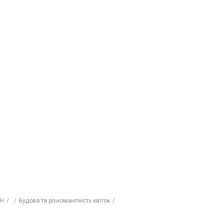
ИН
Будова та різноманітність квіток