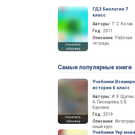
ГДЗ Биология 7
класс
Авторы:
Т. С. Котик
Год:
2011
Описание:
Рабочая
тетрадь
показать
обложку
Самые популярные книги
Учебники Всемир
история 6 класс
Авторы:
И. Я. Щупак,
А. Пискарева, Е.В.
Бурлака
Год:
2019
показать
Описание:
Интегрир
обложку
нный курс
Учебники Укр мова