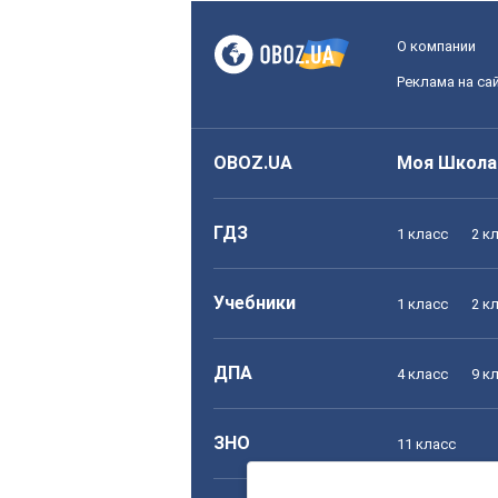
О компании
Реклама на са
OBOZ.UA
Моя Школа
ГДЗ
1 класс
2 к
Учебники
1 класс
2 к
ДПА
4 класс
9 к
ЗНО
11 класс