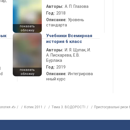
тар,
Авторы:
А. П. Глазова
Год:
2018
Описание:
Уровень
стандарта
показать
обложку
зык
Учебники Всемирная
история 6 класс
Авторы:
И. Я. Щупак, И.
А. Пискарева, Е.В.
Бурлака
Год:
2019
d
показать
nd
Описание:
Интегрирова
обложку
нный курс
ология ✍
Котик 2011
Тема 3. ВОДОРОСТІ
Пристосувальні риси 