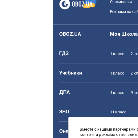
О компании
Реклама на са
OBOZ.UA
Моя Школа
ГДЗ
1 класс
2 к
Учебники
1 класс
2 к
ДПА
4 класс
9 к
ЗНО
11 класс
Вместе с нашими партнерами с
Онлайн уроки
1 класс
2 к
контент и реклама отвечали 