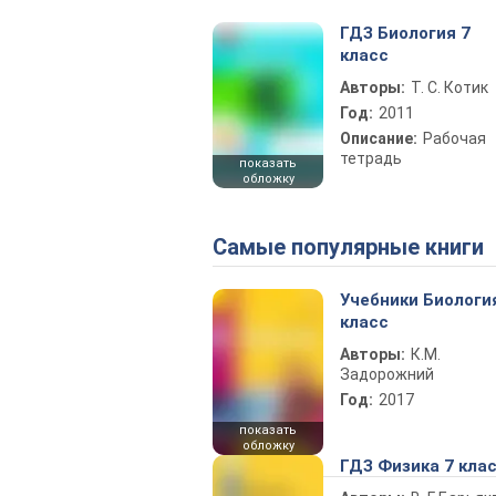
ГДЗ Биология 7
класс
Авторы:
Т. С. Котик
Год:
2011
Описание:
Рабочая
тетрадь
показать
обложку
Самые популярные книги
Учебники Биологи
класс
Авторы:
К.М.
Задорожний
Год:
2017
показать
обложку
ГДЗ Физика 7 кла