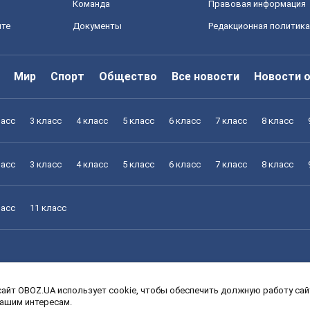
Команда
Правовая информация
йте
Документы
Редакционная политика
Мир
Спорт
Общество
Все новости
Новости 
ласс
3 класс
4 класс
5 класс
6 класс
7 класс
8 класс
ласс
3 класс
4 класс
5 класс
6 класс
7 класс
8 класс
ласс
11 класс
айт OBOZ.UA использует cookie, чтобы обеспечить должную работу сайт
ласс
3 класс
4 класс
5 класс
6 класс
7 класс
8 класс
вашим интересам.