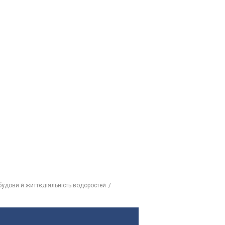
будови й життєдіяльність водоростей