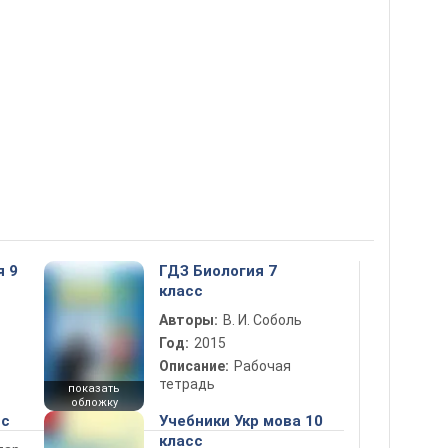
я 9
ГДЗ Биология 7
класс
Авторы:
В. И. Соболь
Год:
2015
Описание:
Рабочая
тетрадь
показать
обложку
сс
Учебники Укр мова 10
класс