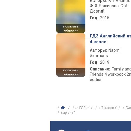
Авторы:
В. Г. Барьях
Ф. Я. Божинова, С. А.
Довгий
Год:
2015
показать
обложку
ГДЗ Английский я
4 класс
Авторы:
Naomi
Simmons
Год:
2019
Описание:
Family an
показать
Friends 4 workbook 2
обложку
edition
✅ ГДЗ ✅
⚡ 7 класс ⚡
Би
Варіант 1