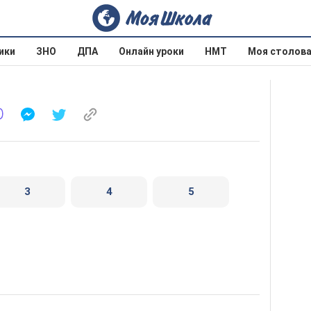
ики
ЗНО
ДПА
Онлайн уроки
НМТ
Моя столов
3
4
5