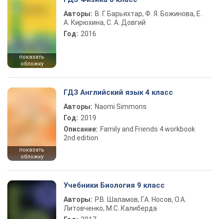
Авторы:
В. Г. Барьяхтар, Ф. Я. Божинова, Е.
А. Кирюхина, С. А. Довгий
Год:
2016
показать
обложку
ГДЗ Английский язык 4 класс
Авторы:
Naomi Simmons
Год:
2019
Описание:
Family and Friends 4 workbook
2nd edition
показать
обложку
Учебники Биология 9 класс
Авторы:
Р.В. Шаламов, Г.А. Носов, О.А.
Литовченко, М.С. Калиберда