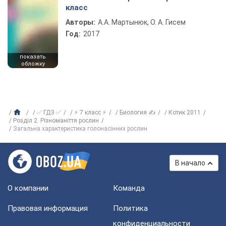
класс
Авторы:
А.А. Мартынюк, О. А. Гисем
Год:
2017
показать
обложку
✅ ГДЗ ✅
⚡ 7 класс ⚡
Биология ✍
Котик 2011
Розділ 2. Різноманіття рослин
Загальна характеристика голонасінних рослин
В начало
О компании
Команда
Правовая информация
Политика
конфиденциальности