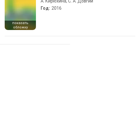
А. Кирюхина, С. А. Довгий
Год:
2016
показать
обложку