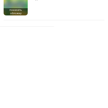
показать
обложку