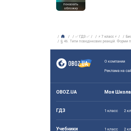
показать
обложку
✅ ГДЗ ✅
⚡ 7 класс ⚡
Би
§ 46. Типи поведінкових реакцій. Форми 
О компании
Реклама на са
OBOZ.UA
Моя Школа
ГДЗ
1 класс
2 к
Учебники
1 класс
2 к