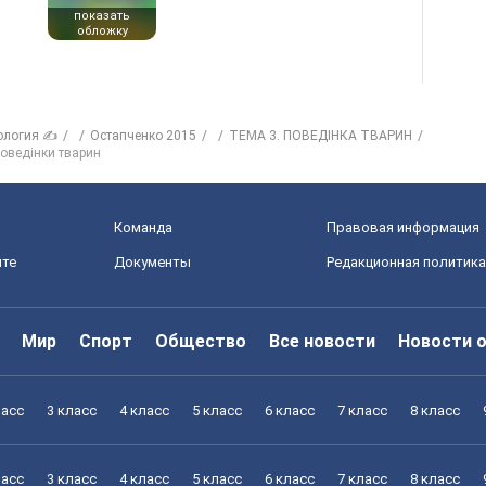
показать
обложку
ология ✍
Остапченко 2015
ТЕМA 3. ПОВЕДІНКА ТВАРИН
поведінки тварин
Команда
Правовая информация
йте
Документы
Редакционная политика
Мир
Спорт
Общество
Все новости
Новости 
ласс
3 класс
4 класс
5 класс
6 класс
7 класс
8 класс
ласс
3 класс
4 класс
5 класс
6 класс
7 класс
8 класс