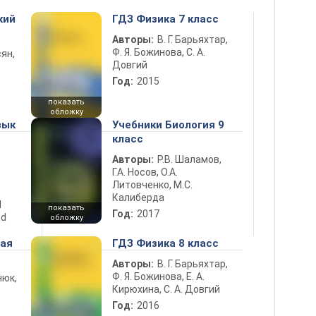
кий
ГДЗ Физика 7 класс
Авторы:
В. Г. Барьяхтар,
Ф. Я. Божинова, С. А.
ян,
Довгий
Год:
2015
показать
обложку
зык
Учебники Биология 9
класс
Авторы:
Р.В. Шаламов,
Г.А. Носов, О.А.
Литовченко, М.С.
Калиберда
d
показать
Год:
2017
nd
обложку
ная
ГДЗ Физика 8 класс
Авторы:
В. Г. Барьяхтар,
Ф. Я. Божинова, Е. А.
нюк,
Кирюхина, С. А. Довгий
Год:
2016