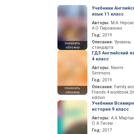
Учебники Английс
язык 11 класс
Авторы:
М.А. Нерсис
А.О. Пироженко
Год:
2019
Описание:
Уровень
показать
стандарта
обложку
ГДЗ Английский я
4 класс
Авторы:
Naomi
Simmons
Год:
2019
Описание:
Family an
показать
Friends 4 workbook 2
обложку
edition
Учебники Всемир
история 9 класс
Авторы:
А.А. Марты
О. А. Гисем
Год:
2017