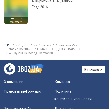
А. Кирюхина, С. А. Довгий
Год:
2016
показать
обложку
✅ ГДЗ ✅
⚡ 7 класс ⚡
Биология ✍
Остапченко 2015
ТЕМA 3. ПОВЕДІНКА ТВАРИН
§ 48. Суспільна поведінка тварин
В начало
О компании
Команда
Правовая информация
Политика
конфиденциальности
Реклама на сайте
Документы