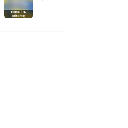
показать
обложку