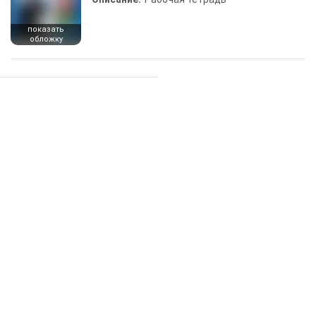
показать
обложку