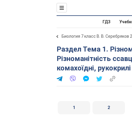
ГДЗ
Учебн
Биология 7 класс В. В. Серебряков 
Раздел Тема 1. Різноманітність тварин. § 23.
Різноманітність ссавц
комахоїдні, рукокрилі
1
2