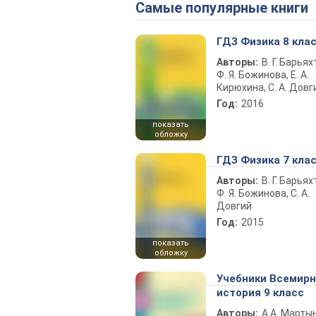
Самые популярные книги
ГДЗ Физика 8 кла
Авторы:
В. Г. Барьях
Ф. Я. Божинова, Е. А.
Кирюхина, С. А. Довг
Год:
2016
показать
обложку
ГДЗ Физика 7 кла
Авторы:
В. Г. Барьях
Ф. Я. Божинова, С. А.
Довгий
Год:
2015
показать
обложку
Учебники Всемир
история 9 класс
Авторы:
А.А. Марты