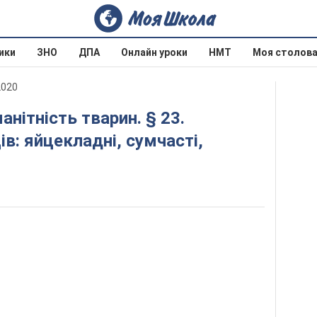
ики
ЗНО
ДПА
Онлайн уроки
НМТ
Моя столов
2020
ів: яйцекладні, сумчасті,