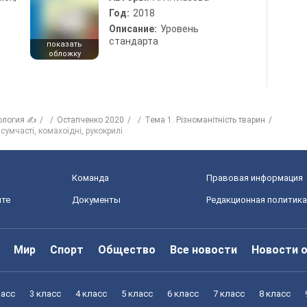
Год:
2018
Описание:
Уровень
стандарта
показать
обложку
ология ✍
Остапченко 2020
Тема 1. Різноманітність тварин
 сумчасті, комахоїдні, рукокрилі
Команда
Правовая информация
йте
Документы
Редакционная политика
Мир
Спорт
Общество
Все новости
Новости 
ласс
3 класс
4 класс
5 класс
6 класс
7 класс
8 класс