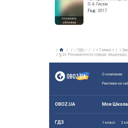
О. А. Гисем
Год:
2017
показать
обложку
✅ ГДЗ ✅
⚡ 7 класс ⚡
Би
§ 23. Різноманітність ссавців: яйцекладні,
О компании
Реклама на са
OBOZ.UA
Моя Школа
ГДЗ
1 класс
2 к