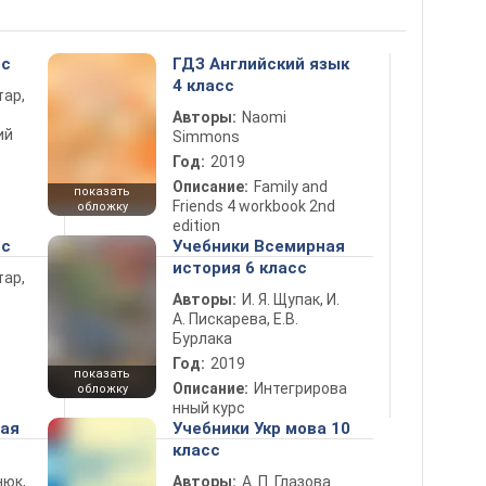
сс
ГДЗ Английский язык
4 класс
тар,
Авторы:
Naomi
ий
Simmons
Год:
2019
Описание:
Family and
показать
Friends 4 workbook 2nd
обложку
edition
сс
Учебники Всемирная
история 6 класс
тар,
Авторы:
И. Я. Щупак, И.
А. Пискарева, Е.В.
Бурлака
Год:
2019
показать
Описание:
Интегрирова
обложку
нный курс
ная
Учебники Укр мова 10
класс
нюк,
Авторы:
А. П. Глазова