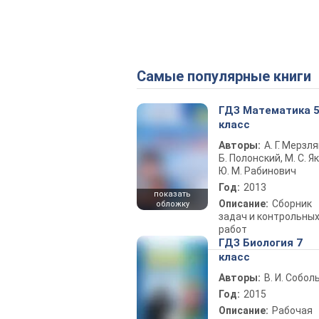
Самые популярные книги
ГДЗ Математика 
класс
Авторы:
А. Г. Мерзля
Б. Полонский, М. С. Як
Ю. М. Рабинович
Год:
2013
показать
Описание:
Сборник
обложку
задач и контрольны
работ
ГДЗ Биология 7
класс
Авторы:
В. И. Собол
Год:
2015
Описание:
Рабочая