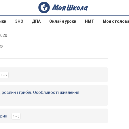
ики
ЗНО
ДПА
Онлайн уроки
НМТ
Моя столов
2020
1 - 2
д рослин і грибів. Особливості живлення
арин
1 - 3