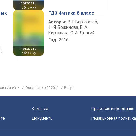
показать
обложку
зык
ГДЗ Физика 8 класс
Авторы:
В. Г. Барьяхтар,
Ф. Я. Божинова, Е. А.
Кирюхина, С. А. Довгий
Год:
2016
d
показать
nd
обложку
ология ✍
Остапченко 2020
Вступ
Команда
Правовая информация
йте
Документы
Редакционная политика