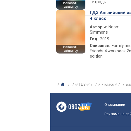
тетрадь
показать
обложку
ГДЗ Английский я
4 класс
Авторы:
Naomi
Simmons
Год:
2019
Описание:
Family an
показать
Friends 4 workbook 2
обложку
edition
✅ ГДЗ ✅
⚡ 7 класс ⚡
Би
О компании
Реклама на са