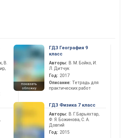
5
ГДЗ География 9
класс
к, В.
Авторы:
В. М. Бойко, И.
ир,
Л. Дитчук
Год:
2017
Описание:
Тетрадь для
показать
практических работ
обложку
х
ГДЗ Физика 7 класс
Авторы:
В. Г. Барьяхтар,
Ф. Я. Божинова, С. А.
ь
Довгий
Год:
2015