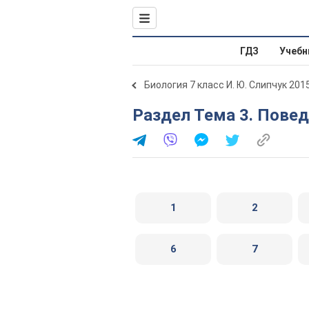
ГДЗ
Учебн
Биология 7 класс И. Ю. Слипчук 201
Раздел Тема 3. Повед
1
2
6
7