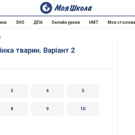
ики
ЗНО
ДПА
Онлайн уроки
НМТ
Моя столов
5
інка тварин. Варіант 2
3
4
5
8
9
10