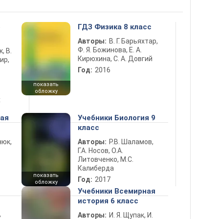
5
ГДЗ Физика 8 класс
Авторы:
В. Г. Барьяхтар,
Ф. Я. Божинова, Е. А.
к, В.
Кирюхина, С. А. Довгий
ир,
Год:
2016
показать
обложку
х
ная
Учебники Биология 9
класс
нюк,
Авторы:
Р.В. Шаламов,
Г.А. Носов, О.А.
Литовченко, М.С.
Калиберда
показать
Год:
2017
обложку
Учебники Всемирная
история 6 класс
ь
Авторы:
И. Я. Щупак, И.