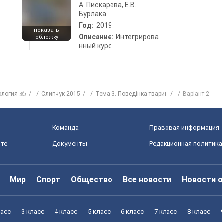
А. Пискарева, Е.В.
Бурлака
Год:
2019
показать
Описание:
Интегрирова
обложку
нный курс
ология ✍
Слипчук 2015
Тема 3. Поведінка тварин
Варіант 2
Команда
Правовая информация
йте
Документы
Редакционная политика
Мир
Спорт
Общество
Все новости
Новости 
ласс
3 класс
4 класс
5 класс
6 класс
7 класс
8 класс