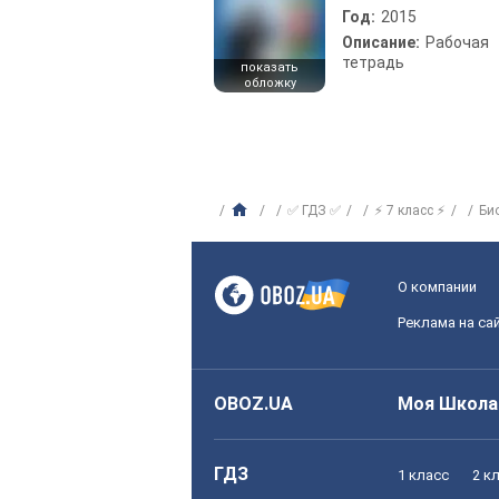
Год:
2015
Описание:
Рабочая
тетрадь
показать
обложку
✅ ГДЗ ✅
⚡ 7 класс ⚡
Би
О компании
Реклама на са
OBOZ.UA
Моя Школа
ГДЗ
1 класс
2 к