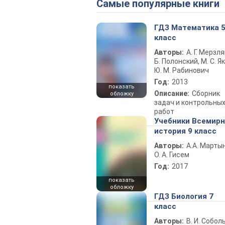
Самые популярные книги
ГДЗ Математика 
класс
Авторы:
А. Г. Мерзля
Б. Полонский, М. С. Як
Ю. М. Рабинович
Год:
2013
показать
Описание:
Сборник
обложку
задач и контрольны
работ
Учебники Всемир
история 9 класс
Авторы:
А.А. Марты
О. А. Гисем
Год:
2017
показать
обложку
ГДЗ Биология 7
класс
Авторы:
В. И. Собол