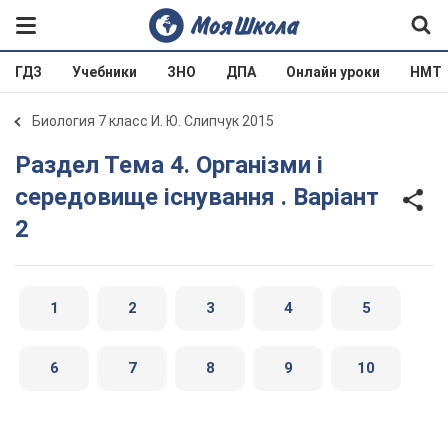
ГДЗ
Учебники
ЗНО
ДПА
Онлайн уроки
НМТ
Биология 7 класс И. Ю. Слипчук 2015
Раздел Тема 4. Організми і
середовище існування . Варіант
2
1
2
3
4
5
6
7
8
9
10