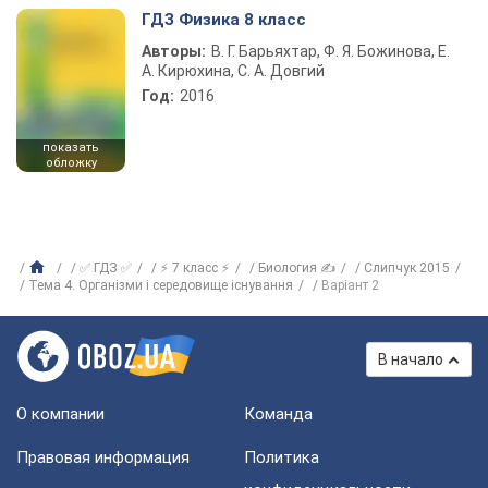
ГДЗ Физика 8 класс
Авторы:
В. Г. Барьяхтар, Ф. Я. Божинова, Е.
А. Кирюхина, С. А. Довгий
Год:
2016
показать
обложку
✅ ГДЗ ✅
⚡ 7 класс ⚡
Биология ✍
Слипчук 2015
Тема 4. Організми і середовище існування
Варіант 2
В начало
О компании
Команда
Правовая информация
Политика