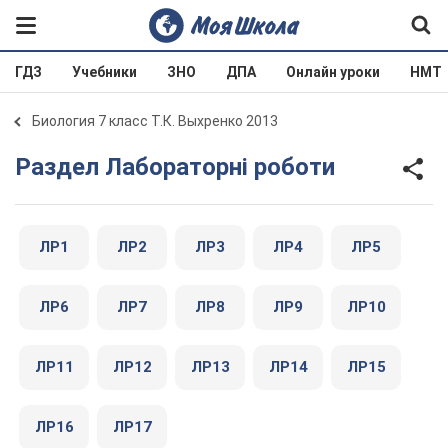
ГДЗ
Учебники
ЗНО
ДПА
Онлайн уроки
НМТ
Биология 7 класс Т.К. Выхренко 2013
Раздел Лабораторні роботи
ЛР1
ЛР2
ЛР3
ЛР4
ЛР5
ЛР6
ЛР7
ЛР8
ЛР9
ЛР10
ЛР11
ЛР12
ЛР13
ЛР14
ЛР15
ЛР16
ЛР17