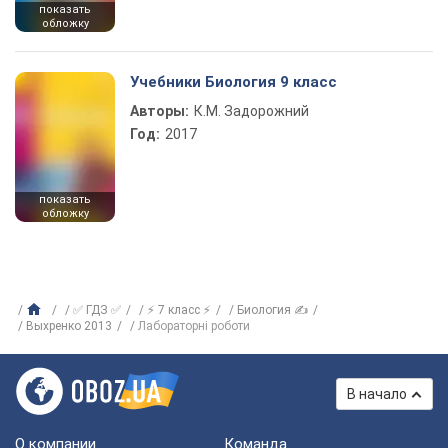
показать
обложку
Учебники Биология 9 класс
Авторы:
К.М. Задорожний
Год:
2017
показать
обложку
✅ ГДЗ ✅
⚡ 7 класс ⚡
Биология ✍
Выхренко 2013
Лабораторні роботи
В начало
О компании
Команда